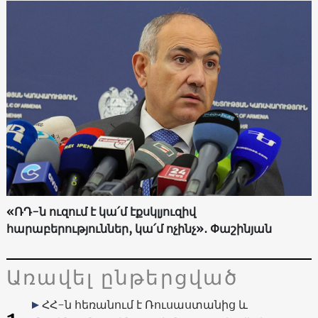
«ՌԴ-ն ուզում է կա՛մ էքսկլյուզիվ
հարաբերություններ, կա՛մ ոչինչ»․ Փաշինյան
Առավել ընթերցված
ՀՀ-ն հեռանում է Ռուսաստանից և