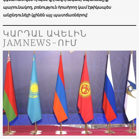
պարունակող, բռնություն հրահրող կամ էթիկապես
անընդունելի կլինեն այլ պատճառներով
:
ԿԱՐԴԱԼ ԱՎԵԼԻՆ
JAMNEWS-ՈՒՄ