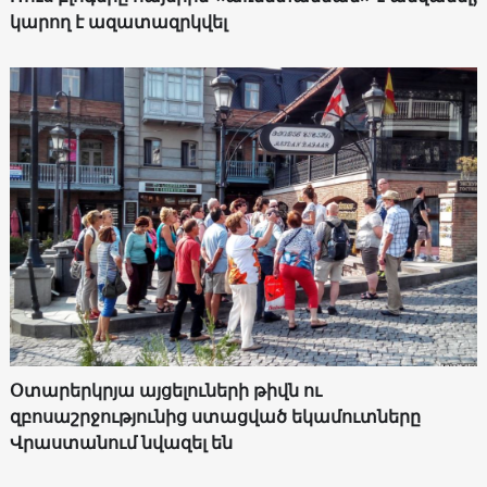
կարող է ազատազրկվել
Օտարերկրյա այցելուների թիվն ու
զբոսաշրջությունից ստացված եկամուտները
Վրաստանում նվազել են