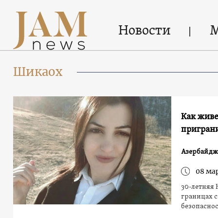
Новости
Шикаох
Как живе
приграни
Азербайдж
08 мар
30-летняя 
границах 
безопаснос