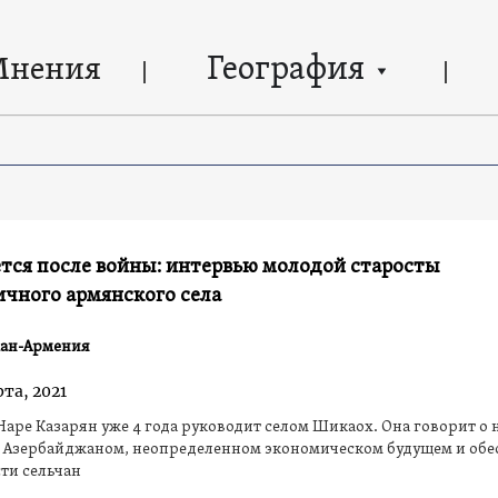
География
Мнения
тся после войны: интервью молодой старосты
чного армянского села
ан-Армения
та, 2021
Наре Казарян уже 4 года руководит селом Шикаох. Она говорит о
с Азербайджаном, неопределенном экономическом будущем и об
ти сельчан