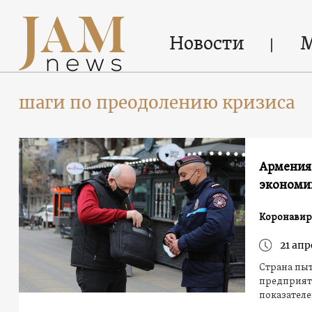
Новости
шаги по преодолению кризиса
Армения:
экономи
Коронавир
21 апр
Страна пыт
предприяти
показател