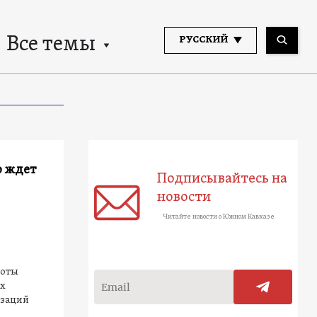
Все темы
РУССКИЙ
о ждет
Подписывайтесь на
новости
Читайте новости о Южном Кавказе
боты
их
изаций