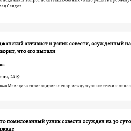
м поднимать вопрос политзаключенных - надо решить проблему 
мед Сеидов
жанский активист и узник совести, осужденный на
оворит, что его пытали
ан
еля, 2019
рама Мамедова спровоцировал спор между журналистами и оппо
то помилованный узник совести осужден на 30 суто
джане