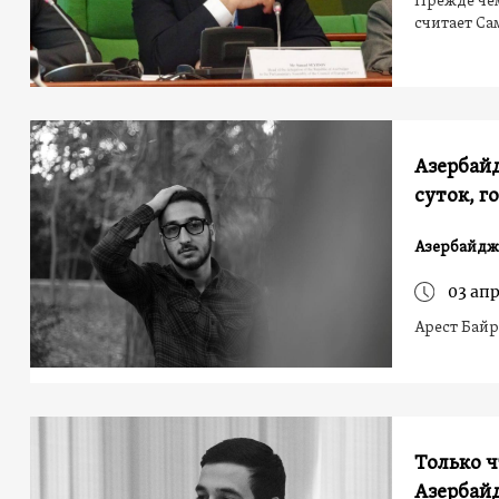
Прежде че
считает Са
Азербайд
суток, г
Азербайдж
03 апр
Арест Бай
Только ч
Азербай