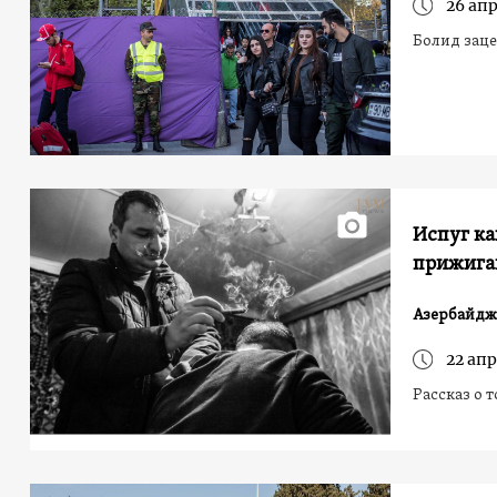
26 апр
Болид заце
Испуг ка
прижига
Азербайдж
22 апр
Рассказ о 