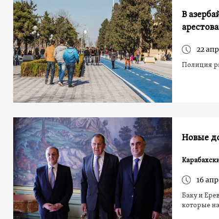
В азерб
арестов
22 апр
Полиция р
Новые д
Карабахск
16 апр
Баку и Ере
которые на