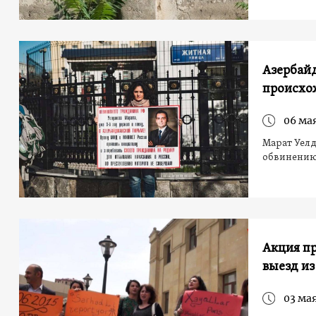
Азербай
происхо
06 мая
Марат Уелд
обвинению
Акция пр
выезд из
03 мая