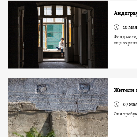
Андеграу
10 мая
Фонд молод
еще охраня
Жители а
07 мая
Они требую