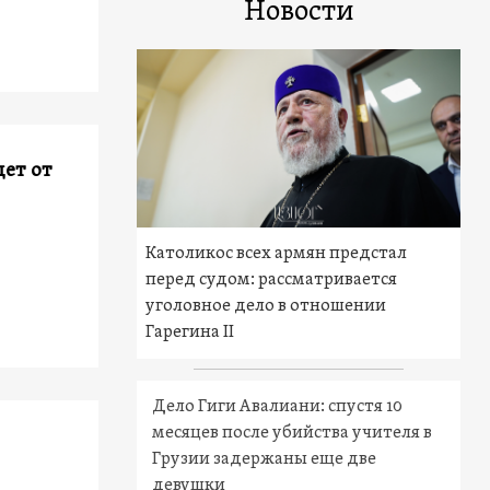
Новости
дет от
Католикос всех армян предстал
перед судом: рассматривается
уголовное дело в отношении
Гарегина II
Дело Гиги Авалиани: спустя 10
месяцев после убийства учителя в
Грузии задержаны еще две
девушки