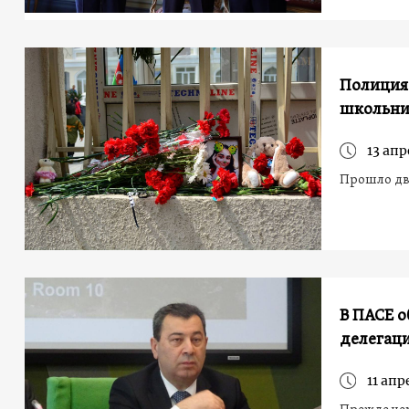
Полиция 
школьни
13 апр
Прошло дв
В ПАСЕ о
делегаци
11 апр