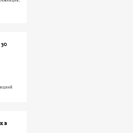
беженцев,
 30
зицией
к в