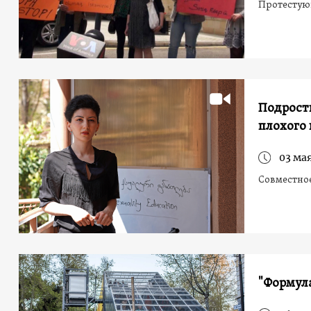
Протестующ
Подростк
плохого
03 мая
Совместное
"Формула