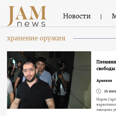
Новости
хранение оружия
Племянни
свободы
Армения
16 июн
Нарек Сарг
наркотиков
заведено у