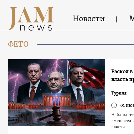
Новости
ФЕТО
Раскол в
власть п
Турция
01 ию
Наблюдател
вмешательс
власти