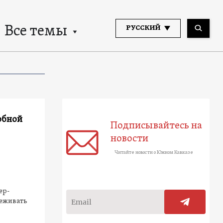
Все темы
РУССКИЙ
обной
Подписывайтесь на
новости
Читайте новости о Южном Кавказе
ер-
леживать