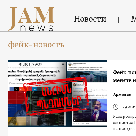
Новости
фейк-новость
Фейк-нов
менять и
Армения
29 мая
Распростра
министра 
на предсто