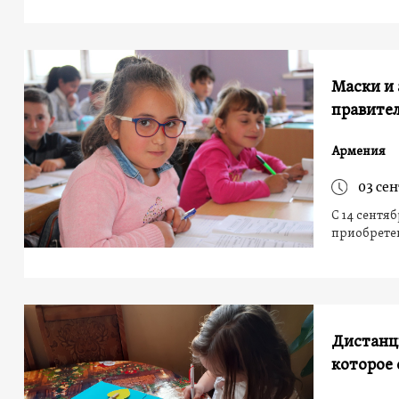
Маски и 
правите
Армения
03 се
С 14 сентя
приобрете
Дистанци
которое 