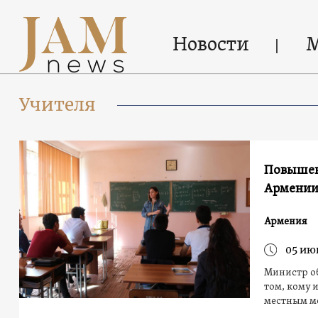
Новости
Учителя
Повышени
Армении
Армения
05 ию
Министр об
том, кому 
местным м