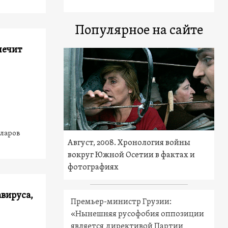
Популярное на сайте
печит
лларов
Август, 2008. Хронология войны
вокруг Южной Осетии в фактах и
фотографиях
вируса,
Премьер-министр Грузии:
«Нынешняя русофобия оппозиции
является директивой Партии