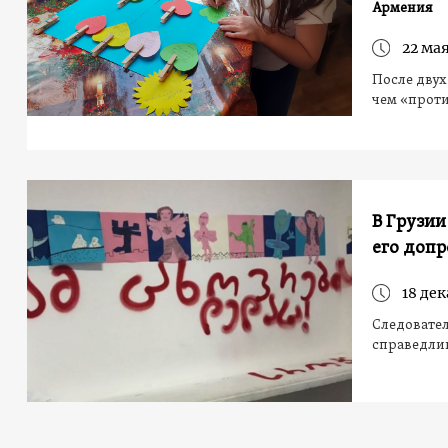
Армения
22 мая
После двух
чем «проти
В Грузии
его допр
18 дек
Следовател
справедлив