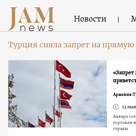
Новости
Турция сняла запрет на прямую
«Запрет
приветст
Армения-Т
13 мая
Анкара соо
торговли м
страны