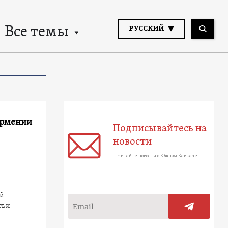
Все темы
РУССКИЙ
Армении
Подписывайтесь на
новости
Читайте новости о Южном Кавказе
ой
тьи