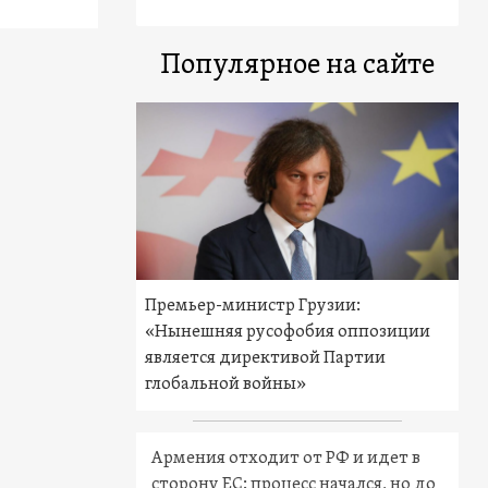
Популярное на сайте
Премьер-министр Грузии:
«Нынешняя русофобия оппозиции
является директивой Партии
глобальной войны»
Армения отходит от РФ и идет в
сторону ЕС: процесс начался, но до