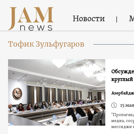
Новости
Тофик Зульфугаров
Обсужден
круглый
Азербайдж
15 мая
"Пропаганд
медиа, сос
мессиджи 