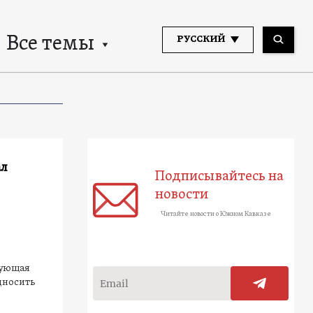
Все темы
РУССКИЙ
ал
Подписывайтесь на
новости
Читайте новости о Южном Кавказе
рующая
дносить