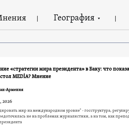
География
Мнения
ие «стратегии мира президента» в Баку: что показ
 стол MEDİA? Мнение
ан-Армения
, 2026
ировать мир на международном уровне" - госструктура, регули
редоточилась не на проблемах журналистики, а на том, как препо
президента