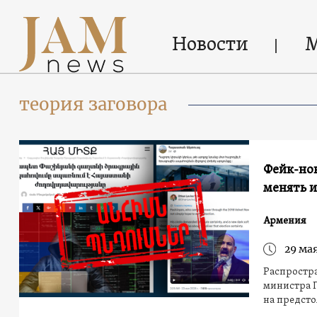
Новости
теория заговора
Фейк-нов
менять и
Армения
29 мая
Распростра
министра 
на предсто