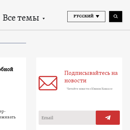
Все темы
РУССКИЙ
обной
Подписывайтесь на
новости
Читайте новости о Южном Кавказе
ер-
леживать