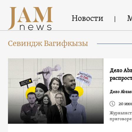
Новости
Севиндж Вагифкызы
Дело Abz
распрос
Дело Abzas
20 ию
Журналисты
приговорен