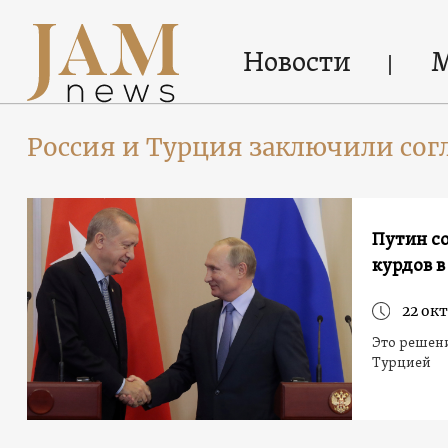
Новости
Россия и Турция заключили со
Путин с
курдов в
22 окт
Это решен
Турцией