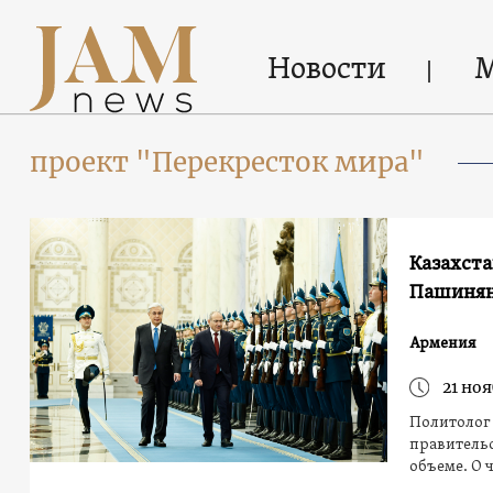
Новости
проект "Перекресток мира"
Казахста
Пашинян
Армения
21 ноя
Политолог 
правительс
объеме. О 