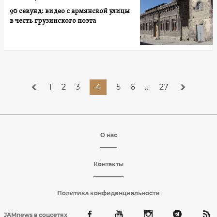
90 секунд: видео с армянской улицы
в честь грузинского поэта
1
2
3
4
5
6
…
27
О нас
Контакты
Политика конфиденциальности
JAMnews в соцсетях