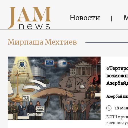
Новости
Мирпаша Мехтиев
«Тертерс
возможн
Азербай
Азербайдж
18 мая
ЕСПЧ прин
военнослуж