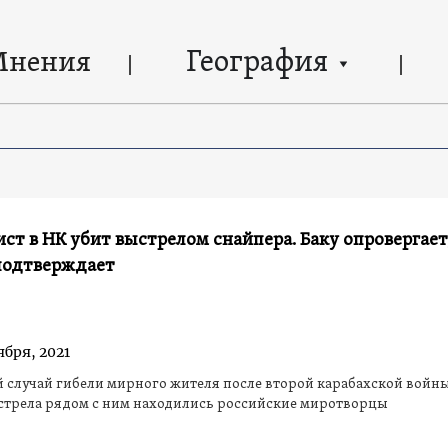
География
Мнения
ст в НК убит выстрелом снайпера. Баку опровергает
подтверждает
ября, 2021
 случай гибели мирного жителя после второй карабахской войны
стрела рядом с ним находились российские миротворцы