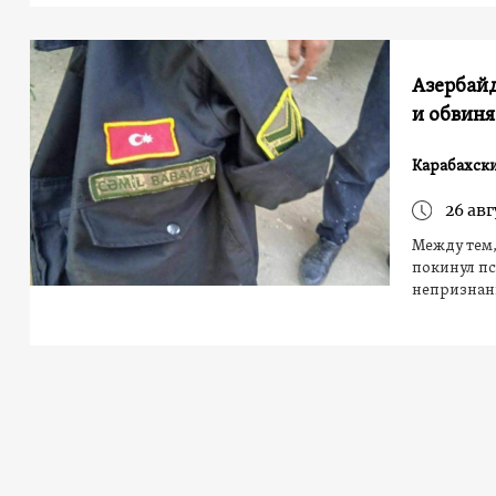
Азербай
и обвин
Карабахск
26 авг
Между тем
покинул пс
непризнан