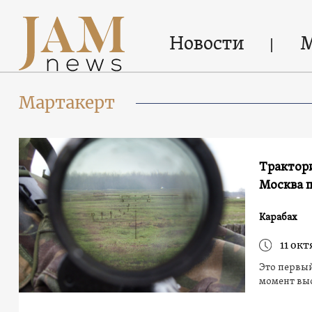
Новости
Мартакерт
Трактори
Москва 
Карабах
11 окт
Это первый
момент вы