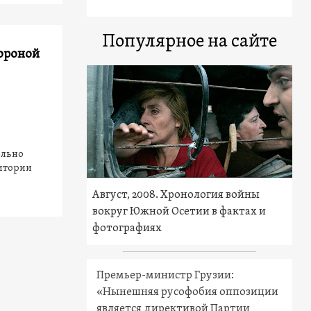
Популярное на сайте
ороной
ольно
ритории
Август, 2008. Хронология войны
вокруг Южной Осетии в фактах и
фотографиях
Премьер-министр Грузии:
«Нынешняя русофобия оппозиции
является директивой Партии