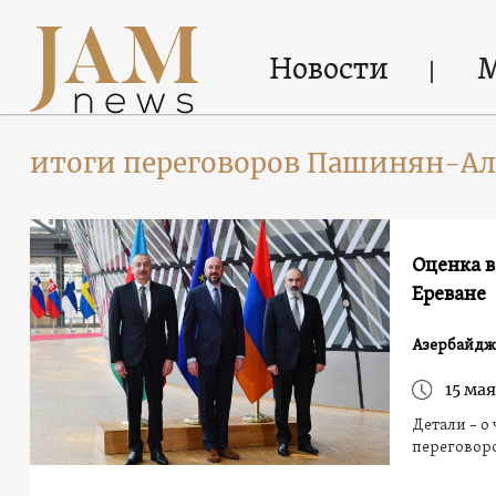
Новости
итоги переговоров Пашинян-А
Оценка 
Ереване
Азербайдж
15 мая
Детали – о
переговоро