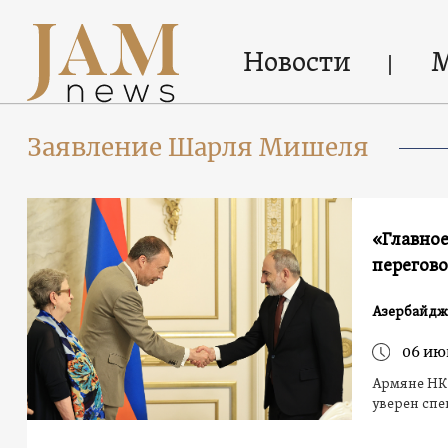
Новости
Заявление Шарля Мишеля
«Главное
перегово
Азербайдж
06 ию
Армяне НК 
уверен спе