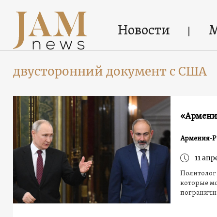
Новости
двусторонний документ с США
«Армения
Армения-Р
11 апр
Политолог
которые мо
пограничн