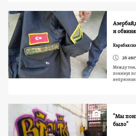
Азербай
и обвин
Карабахск
26 авг
Между тем
покинул пс
непризнан
"Мы пони
было"