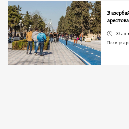
В азерб
арестов
22 апр
Полиция р