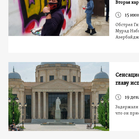
Вторая кар
15 июн
Обстрел Гя
Мурад Наби
Азербайдж
Сенсацио
главу ис
19 дек
Задержали 
что он при