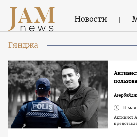
Новости
Гянджа
Активист
пользова
Азербайдж
11 мая
Активист 
представл