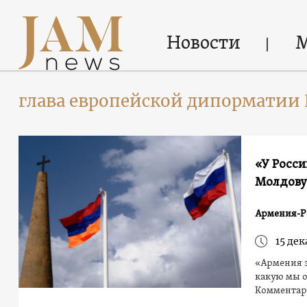
Новости
глава европейской дипорматии 
«У Росси
Молдову
Армения-Р
15 дек
«Армения 
какую мы о
Комментар