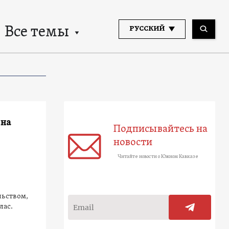
Все темы
РУССКИЙ
 на
Подписывайтесь на
новости
Читайте новости о Южном Кавказе
льством,
лас.