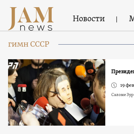
Новости
гимн СССР
Президен
19 фе
Саломе Зу