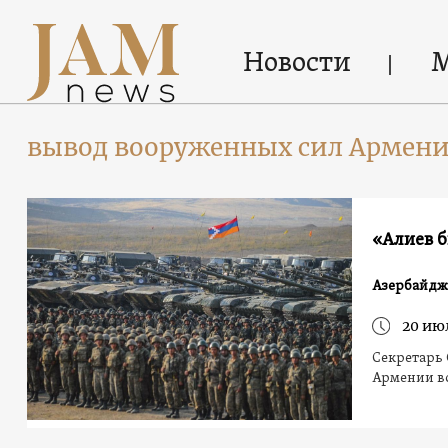
Новости
вывод вооруженных сил Армени
«Алиев б
Азербайдж
20 ию
Секретарь 
Армении в