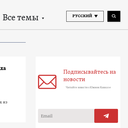
Все темы
РУССКИЙ
аха
Подписывайтесь на
новости
Читайте новости о Южном Кавказе
х из