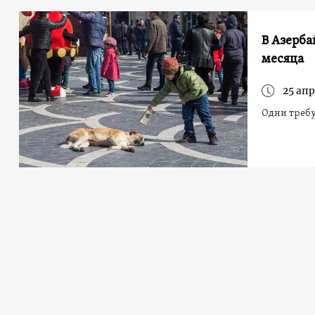
В Азерба
месяца
25 апр
Одни требу