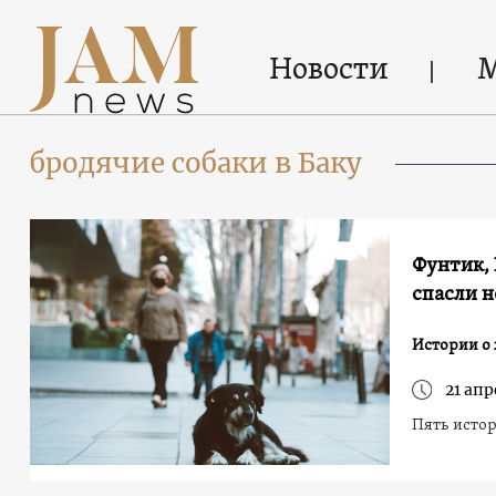
Новости
бродячие собаки в Баку
Фунтик, 
спасли 
Истории о
21 апр
Пять истор