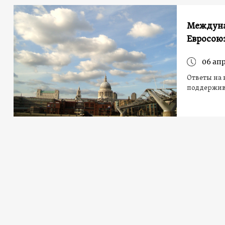
Междунар
Евросою
06 апр
Ответы на 
поддержива