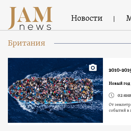
Новости
Британия
2010-201
Новый год 
02 ян
От землетр
событий в 