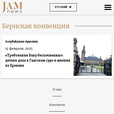
РУССКИЙ
Бернская конвенция
Азербайджан-Армения
14 февраля, 2025
«Требования Баку беспочвенны»:
детали дела в Гаагском суде и мнения
из Еревана
О нас
Контакты