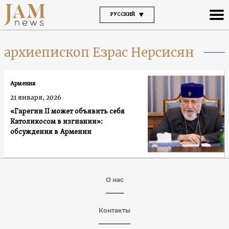
РУССКИЙ
архиепископ Езрас Нерсисян
Армения
21 января, 2026
«Гарегин II может объявить себя
Католикосом в изгнании»:
обсуждения в Армении
О нас
Контакты