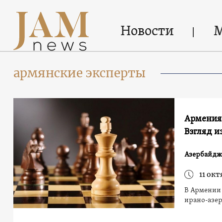
Новости
армянские эксперты
Армения
Взгляд и
Азербайдж
11 окт
В Армении 
ирано-азе