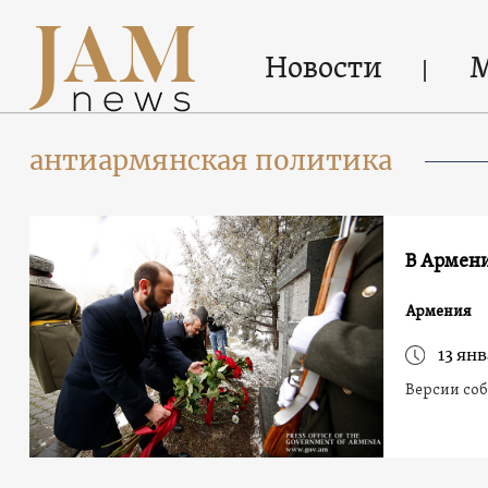
Новости
антиармянская политика
В Армени
Армения
13 янв
Версии соб