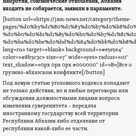
напротив, союзнические отношения, Абхазия
входить не собирается, заявили в парламенте.
[button url=»https://jam-news.net/category/theme-
pages/%d0%b3%d1%80%d1%83%d0%b7%d0%b8%d0
%d0%b0%d0%b1%d1%85%d0%b0%d0%b7%d1%81%d
%d0%ba%d0%be%d0%bd%d1%84%d0%bb%d0%b8%d
lang=ru» target=»blank» background=»#e5e5e4″
color=»#8b3c3c» size=»7″ wide=»yes» radius=»10″
text_shadow=»0px 0px 0px #000000″ id=»В»]Все о
грузино-абхазском конфликте[/button]
Под новую статью уголовного кодекса попадают
не только действия, но и любые переговоры или
обсуждения должностными лицами вопроса
изменения суверенитета – передача
иностранному государству всей территории
Республики Абхазия либо отделение от
республики какой-либо ее части.