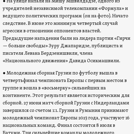
● На улице напали на Мишу Мшвилдадзе, одного из
учредителей независимой телекомпании «Формула» и
ведущего политических программ (он на фото). Начато
следствие. В июне это минимум четвертый случай
агрессии в отношении оппонентов властей.
Предыдущие нападения были на лидера партии «Гирчи
— больше свободы» Зуру Джапаридзе, публициста и
писателя Левана Бердзенишвили, члена
«Национального движения» Давида Осикмашвили.
● Молодежная сборная Грузии по футболу вышла в
четвертьфинал чемпионата Европы с первым местом в
группе и вошла в «восьмерку» сильнейших на
континенте. Этот результат является историческим для
сборной. 27 июня матч сборной Грузии с Нидерландами
завершился со счетом 1:1. Грузия и Румыния принимают
молодежный чемпионат Европы 2023 года, участвуют 16
национальных команд. Финал состоится 8 июля в
Батуми. Три сильнейшие команды молодежного