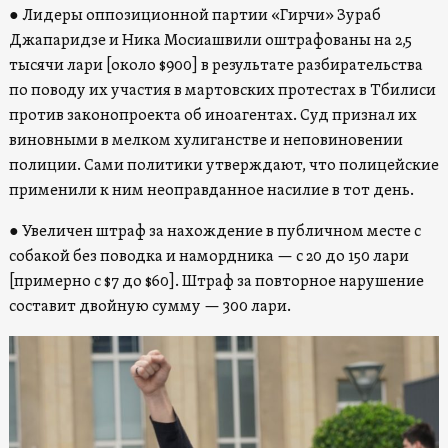
● Лидеры оппозиционной партии «Гирчи» Зураб
Джапаридзе и Ника Мосиашвили оштрафованы на 2,5
тысячи лари [около $900] в результате разбирательства
по поводу их участия в мартовских протестах в Тбилиси
против законопроекта об иноагентах. Суд признал их
виновными в мелком хулиганстве и неповиновении
полиции. Сами политики утверждают, что полицейские
применили к ним неоправданное насилие в тот день.
● Увеличен штраф за нахождение в публичном месте с
собакой без поводка и намордника — с 20 до 150 лари
[примерно с $7 до $60]. Штраф за повторное нарушение
составит двойную сумму — 300 лари.