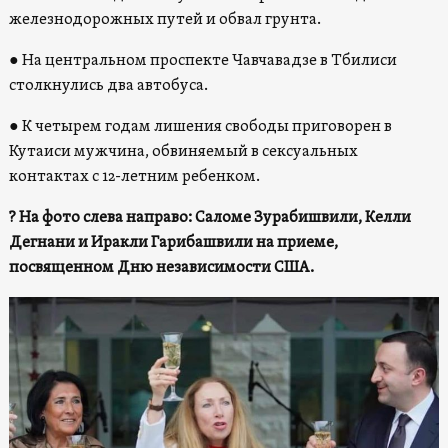
железнодорожных путей и обвал грунта.
● На центральном проспекте Чавчавадзе в Тбилиси
столкнулись два автобуса.
● К четырем годам лишения свободы приговорен в
Кутаиси мужчина, обвиняемый в сексуальных
контактах с 12-летним ребенком.
? На фото слева направо: Саломе Зурабишвили, Келли
Дегнани и Иракли Гарибашвили на приеме,
посвященном Дню независимости США.