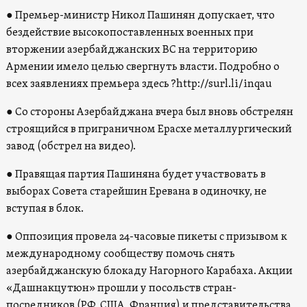
● Премьер-министр Никол Пашинян допускает, что
бездействие высокопоставленных военных при
вторжении азербайджанских ВС на территорию
Армении имело целью свергнуть власти. Подробно о
всех заявлениях премьера здесь ?http://surl.li/inqau
● Со стороны Азербайджана вчера был вновь обстрелян
строящийся в приграничном Ерасхе металлургический
завод (обстрел на видео).
● Правящая партия Пашиняна будет участвовать в
выборах Совета старейшин Еревана в одиночку, не
вступая в блок.
● Оппозиция провела 24-часовые пикеты с призывом к
международному сообществу помочь снять
азербайджанскую блокаду Нагорного Карабаха. Акции
«Дашнакцутюн» прошли у посольств стран-
посредников (РФ, США, Франция) и представительства