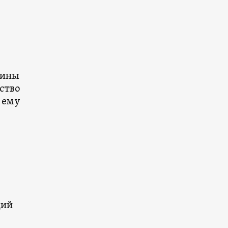
аины
ство
 ему
ций