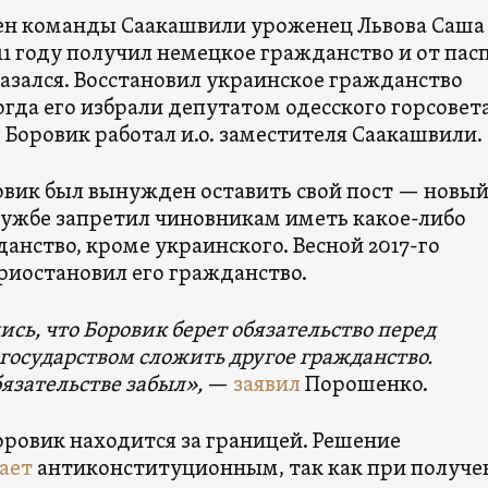
ен команды Саакашвили уроженец Львова Саша
11 году получил немецкое гражданство и от пас
азался. Восстановил украинское гражданство
 когда его избрали депутатом одесского горсовета
Боровик работал и.о. заместителя Саакашвили.
ровик был вынужден оставить свой пост — новы
службе запретил чиновникам иметь какое-либо
анство, кроме украинского. Весной 2017-го
риостановил его гражданство.
сь, что Боровик берет обязательство перед
государством сложить другое гражданство.
бязательстве забыл»,
—
заявил
Порошенко.
оровик находится за границей. Решение
ает
антиконституционным, так как при получе