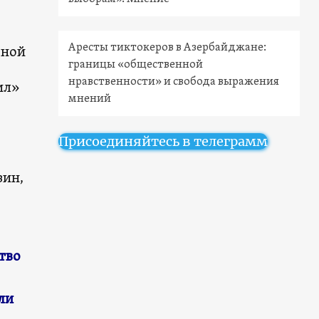
Аресты тиктокеров в Азербайджане:
вной
границы «общественной
нравственности» и свобода выражения
ил»
мнений
Присоединяйтесь в телеграмм
зин,
тво
ли