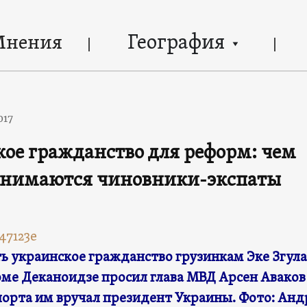
География
Мнения
017
ое гражданство для реформ: чем
занимаются чиновники-экспаты
ь украинское гражданство грузинкам Эке Згул
оме Деканоидзе просил глава МВД Арсен Аваков 
спорта им вручал президент Украины. Фото: Анд