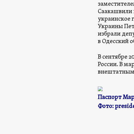
заместителе
Саакашвили п
украинское 
Украины Пет
избрали деп
в Одесский о
В сентябре 2
России. В м
внештатным
Паспорт Мар
Фото: presid