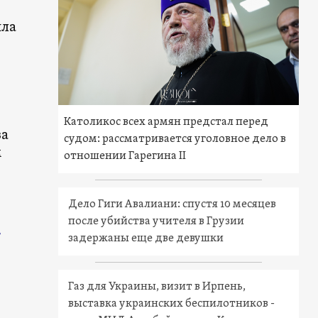
ила
Католикос всех армян предстал перед
ва
судом: рассматривается уголовное дело в
м
отношении Гарегина II
Дело Гиги Авалиани: спустя 10 месяцев
после убийства учителя в Грузии
.
задержаны еще две девушки
Газ для Украины, визит в Ирпень,
выставка украинских беспилотников -