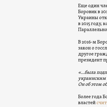
Еще один чл
Боровик в 20
Украины отк
в 2015 году,
Параллельно 
В 2016-м Бо
закон о гос
другое гражд
президент п
«…была подпи
украинским 
Он об этом о
Более года Б
властей
счит