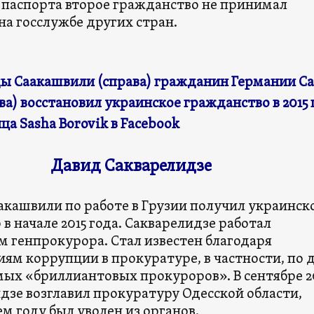
 паспорта второе гражданство не принимал
 на госслужбе других стран.
ы Саакашвили (справа) гражданин Германии С
ва) восстановил украинское гражданство в 2015 
ца Sasha Borovik в Facebook
Давид Сакварелидзе
акашвили по работе в Грузии получил украинск
в начале 2015 года. Сакварелидзе работал
м генпрокурора. Стал известен благодаря
ям коррупции в прокуратуре, в частности, по 
мых «бриллиантовых прокуроров». В сентябре 2
дзе возглавил прокуратуру Одесской области,
м году был уволен из органов.