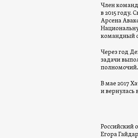
Член команд
в 2015 году.
Арсена Авако
Национальну
командный с
Через год Де
задачи выпо
полномочий
В мае 2017 Х
и вернулась 
Российский 
Егора Гайдар