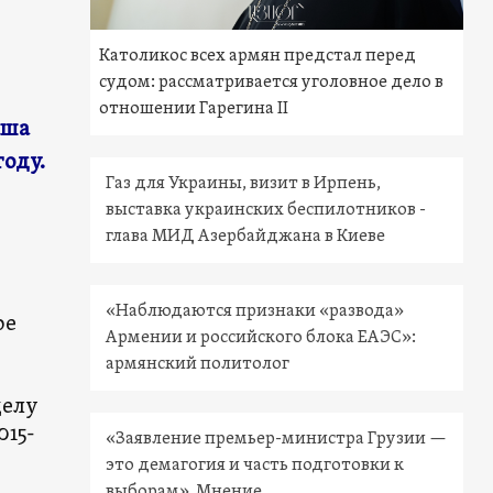
Католикос всех армян предстал перед
судом: рассматривается уголовное дело в
отношении Гарегина II
аша
году.
Газ для Украины, визит в Ирпень,
выставка украинских беспилотников -
глава МИД Азербайджана в Киеве
«Наблюдаются признаки «развода»
ое
Армении и российского блока ЕАЭС»:
армянский политолог
делу
015-
«Заявление премьер-министра Грузии —
это демагогия и часть подготовки к
выборам». Мнение