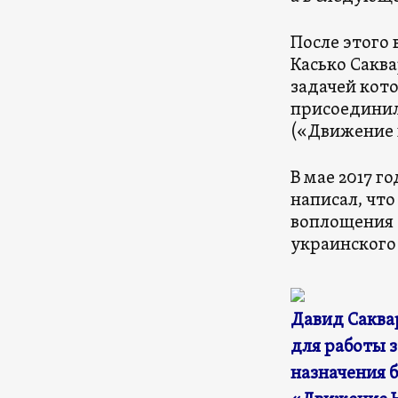
После этого
Касько Саква
задачей кото
присоединил
(«Движение 
В мае 2017 г
написал, чт
воплощения 
украинского
Давид Саква
для работы з
назначения 