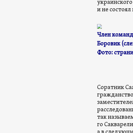
украинского
и не состоял
Член команд
Боровик (сле
Фото: страни
Соратник Са
гражданство 
заместителе
расследовани
так называе
го Сакварели
а в следующе