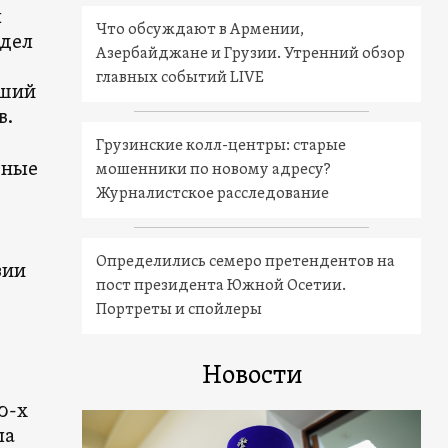
ы
Что обсуждают в Армении,
 дел
Азербайджане и Грузии. Утренний обзор
главных событий LIVE
сший
в.
Грузинские колл-центры: старые
вные
мошенники по новому адресу?
Журналистское расследование
Определились семеро претендентов на
зии
пост президента Южной Осетии.
Портреты и спойлеры
Новости
0-х
ла