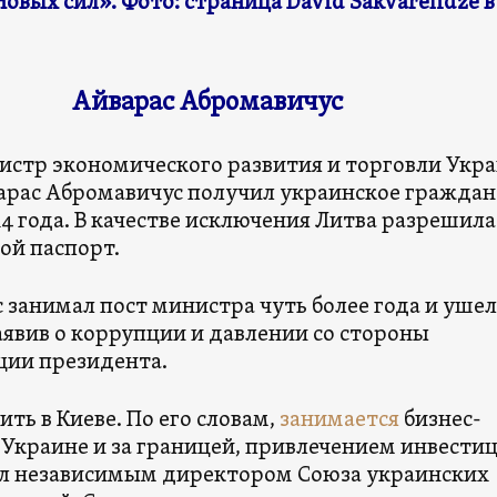
вых сил». Фото: страница David Sakvarelidze в
Айварас Абромавичус
стр экономического развития и торговли Укр
арас Абромавичус получил украинское граждан
14 года. В качестве исключения Литва разрешила
ой паспорт.
 занимал пост министра чуть более года и ушел
заявив о коррупции и давлении со стороны
ии президента.
ить в Киеве. По его словам,
занимается
бизнес-
 Украине и за границей, привлечением инвести
тал независимым директором Союза украинских