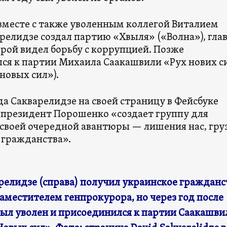
 вместе с также уволенным коллегой Виталием
релидзе создал партию «Хвыля» («Волна»), гла
рой видел борьбу с коррупцией. Позже
ся к партии Михаила Саакашвили «Рух нових с
новых сил»).
ода Сакварелидзе на своей страницу в Фейсбуке
о президент Порошенко «создает группу для
своей очередной авантюры — лишения нас, гру
 гражданства».
релидзе (справа) получил украинское гражданс
аместителем генпрокурора, но через год после
был уволен и присоединился к партии Саакашви