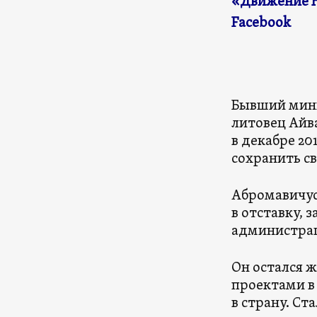
«Движение Но
Facebook
Бывший мини
литовец Айв
в декабре 20
сохранить св
Абромавичус
в отставку, 
администрац
Он остался ж
проектами в
в страну. С