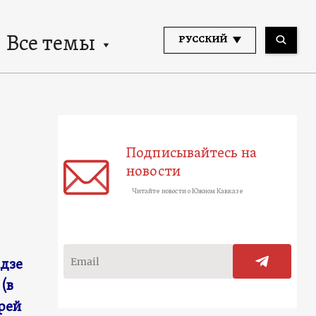
Все темы
РУССКИЙ
Подписывайтесь на
новости
Читайте новости о Южном Кавказе
адзе
(в
рей