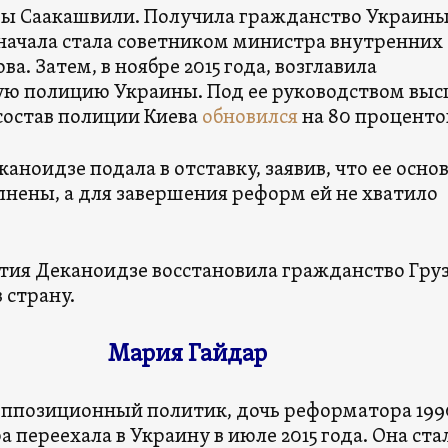
ы Саакашвили. Получила гражданство Украин
 Сначала стала советником министра внутренних
ва. Затем, в ноябре 2015 года, возглавила
ю полицию Украины. Под ее руководством вы
остав полиции Киева
обновился
на 80 проценто
каноидзе подала в отставку, заявив, что ее осно
лнены, а для завершения реформ ей не хватило
.
атия Деканоидзе восстановила гражданство Гру
в страну.
Мария Гайдар
оппозиционный политик, дочь реформатора 199
а переехала в Украину в июле 2015 года. Она ста