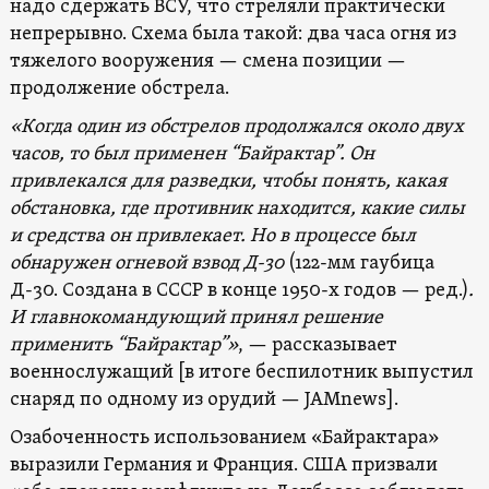
надо сдержать ВСУ, что стреляли практически
непрерывно. Схема была такой: два часа огня из
тяжелого вооружения — смена позиции —
продолжение обстрела.
«Когда один из обстрелов продолжался около двух
часов, то был применен “Байрактар”. Он
привлекался для разведки, чтобы понять, какая
обстановка, где противник находится, какие силы
и средства он привлекает. Но в процессе был
обнаружен огневой взвод Д-30
(122-мм гаубица
Д-30. Создана в СССР в конце 1950-х годов — ред.)
.
И главнокомандующий принял решение
применить “Байрактар”»
, — рассказывает
военнослужащий [в итоге беспилотник выпустил
снаряд по одному из орудий — JAMnews].
Озабоченность использованием «Байрактара»
выразили Германия и Франция. США призвали