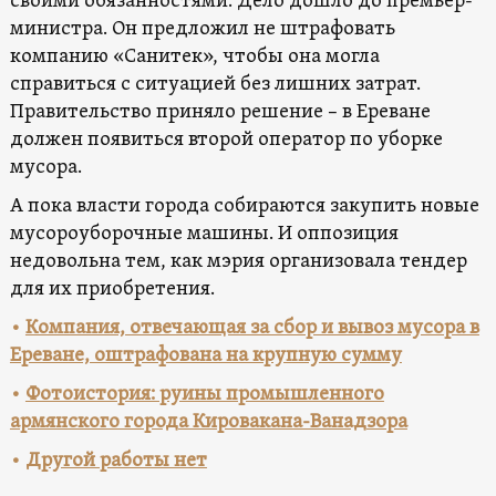
своими обязанностями. Дело дошло до премьер-
министра. Он предложил не штрафовать
компанию «Санитек», чтобы она могла
справиться с ситуацией без лишних затрат.
Правительство приняло решение – в Ереване
должен появиться второй оператор по уборке
мусора.
А пока власти города собираются закупить новые
мусороуборочные машины. И оппозиция
недовольна тем, как мэрия организовала тендер
для их приобретения.
•
Компания, отвечающая за сбор и вывоз мусора в
Ереване, оштрафована на крупную сумму
•
Фотоистория: руины промышленного
армянского города Кировакана-Ванадзора
•
Другой работы нет