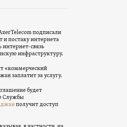
AzerTelecom подписали
 и постаку интернета
ь интернет-связь
янскую инфраструктуру.
сит «коммерческий
ан заплатит за услугу.
оглашение будет
ие Службы
йджан
получит доступ
азывая, в частности, на