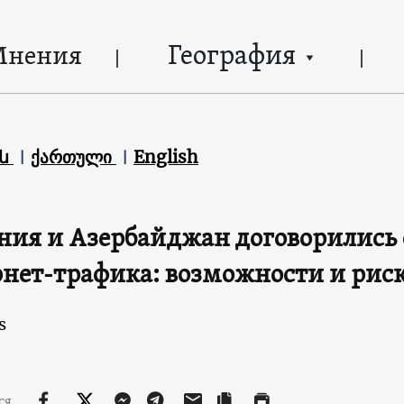
География
Мнения
են
ქართული
English
ия и Азербайджан договорились 
нет-трафика: возможности и ри
s
ся