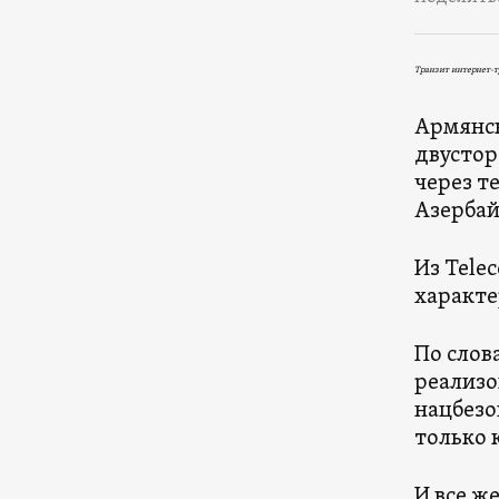
Транзит интернет-
Армянск
двустор
через т
Азербай
Из Tele
характе
По слов
реализо
нацбез
только 
И все ж