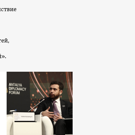
йствие
ей,
».