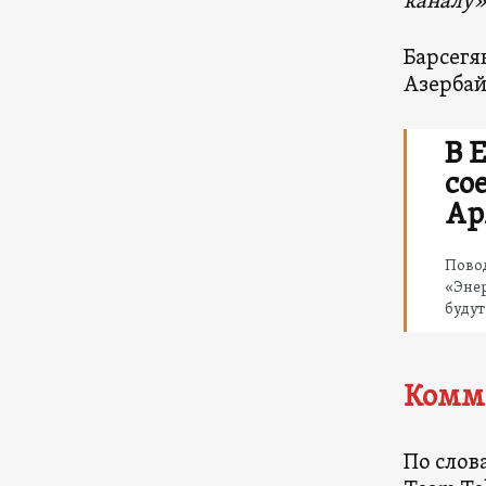
каналу»
Барсегя
Азербай
В 
со
Ар
Пово
«Эне
будут
Комм
По слов