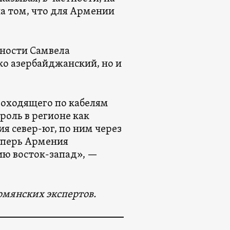
на том, что для Армении
сности Самвела
ко азербайджанский, но и
роходящего по кабелям
роль в регионе как
я север-юг, по ним через
еперь Армения
нию восток-запад», —
рмянских экспертов.