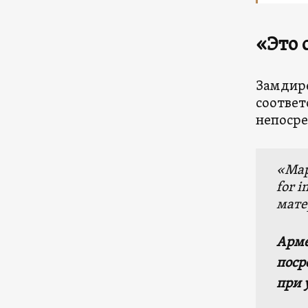
«Это 
Замдире
соответ
непосре
«Мар
for 
мате
Арме
поср
при 