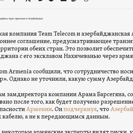
трафика через Армению и Азербайджан
ая компания Team Telecom и азербайджанская 
оннее соглашение, предусматривающее транзит
ерритории обеих стран. Это позволит обеспечит
джана с его эксклавом Нахичеванью через арм
com Armenia сообщили, что сотрудничество но
р». Однако не уточнили, какую сумму Азербайдж
ам замдиректора компании Арама Барсегяна, с
вано после того, как будет получено разрешен
опасности
Армении
. Он
подчеркнул
, что
Азерба
к кабелю, а не к передающимся данным.
е некоторые армянские эксперты видят риски, ук