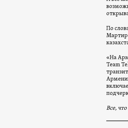
возможн
открыва
По слов
Мартиро
казахст
«На Арм
Team Te
транзит
Армению
включае
подчерк
Все, чт