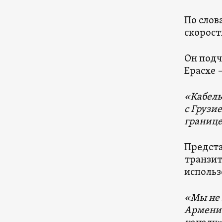
По слов
скорост
Он подч
Ерасхе 
«Кабель
с Грузи
границе
Предста
транзит
использ
«Мы не 
Армении