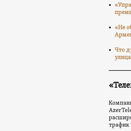
«Упра
прем
«Не о
Арме
Что д
улица
«Тел
Компани
AzerTel
расширя
трафик 