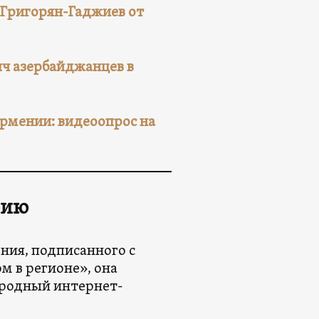
 Григорян-Гаджиев от
яч азербайджанцев в
рмении: видеоопрос на
фию
ния, подписанного с
м в регионе», она
ародный интернет-