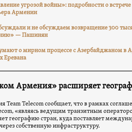
вление угрозой войны»: подробности о встрече
ьера Армении
бсуждали и не обсуждаем возвращение 300 тыс
нию» — Пашинян
умают о мирном процессе с Азербайджаном в А
х Еревана
еком Армения» расширяет геогра
я Team Telecom сообщает, что в рамках соглаше
ecom, «являясь ведущим транзитным операторо
ет географию стран, куда поставляет междун
через собственную инфраструктуру.