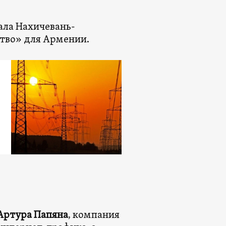
ала Нахичевань-
тво» для Армении.
Артура Папяна
, компания