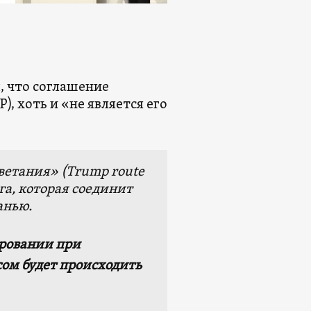
л
, что соглашение
P), хоть и «не является его
етания» (Trump route
ога, которая соединит
анью.
ировании при
ом будет происходить