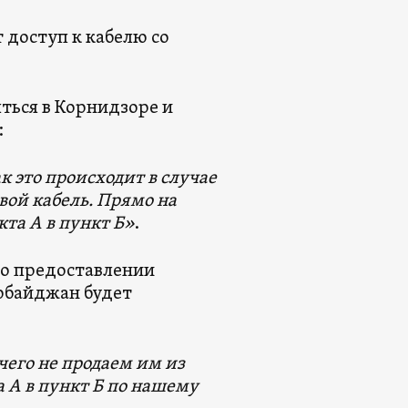
 доступ к кабелю со
ться в Корнидзоре и
:
к это происходит в случае
вой кабель. Прямо на
кта А в пункт Б»
.
 о предоставлении
ербайджан будет
его не продаем им из
 А в пункт Б по нашему