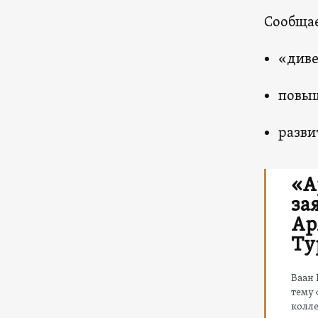
Сообщае
«диве
повыш
разви
«А
за
Ар
Ту
Ваан 
тему
колле