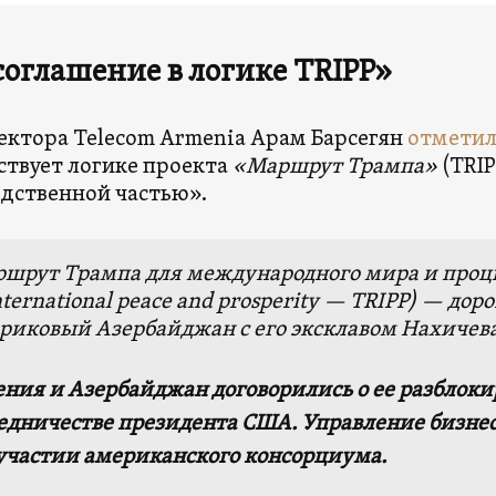
соглашение в логике TRIPP»
ктора Telecom Armenia Арам Барсегян
отмети
ствует логике проекта
«Маршрут Трампа»
(TRIP
дственной частью».
шрут Трампа для международного мира и процв
international peace and prosperity — TRIPP) — дор
риковый Азербайджан с его эксклавом Нахичев
ния и Азербайджан договорились о ее разблок
едничестве президента США. Управление бизнес
участии американского консорциума.