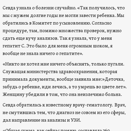
Севда узнала о болезни случайно. «Так получилось, что
мы с мужем долгие годы не могли завести ребенка. Мы
обратились в Комитет по усыновлению. Согласно
процедуре, там, помимо множества проверок, нужно
сдать еще кучу анализов. Так я узнала, что у меня
гепатит С. Это было для меня огромным шоком, я
вообще не знала ничего о гепатите».
«Никто не хотел мне ничего объяснять, только пугали.
Служащая министерства здравоохранения, которая
принимала документы, вообще заявила мне:»Деточка,
забудь о ребенке, иди лечись, а то умрешь во цвете лет».
Женщину убедили в том, что она неизлечимо больна.
Севда обратилась к известному врачу-гематологу. Врач,
не смутившись тем, что диагноз не совсем из его сферы,
дал направление на анализы и УЗИ.
«Общая сумма, как сейчас помню, составляла 360