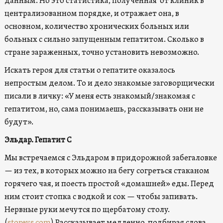
данным. Но это статистика, полученная от клиник в
централизованном порядке, и отражает она, в
основном, количество хронических больных или
больных с сильно запущенным гепатитом. Сколько в
стране зараженных, точно установить невозможно.
Искать героя для статьи о гепатите оказалось
непростым делом. То и дело знакомые заговорщически
писали в личку: «У меня есть знакомый/знакомая с
гепатитом, но, сама понимаешь, рассказывать они не
будут».
Эльдар. Гепатит С
Мы встречаемся с Эльдаром в придорожной забегаловке
— из тех, в которых можно на бегу согреться стаканом
горячего чая, и поесть простой «домашней» еды. Перед
ним стоит стопка с водкой и сок — чтобы запивать.
Нервные руки мечутся по щербатому столу.
(
storeys.com
) Рассказывает медленно, подбирая слова.