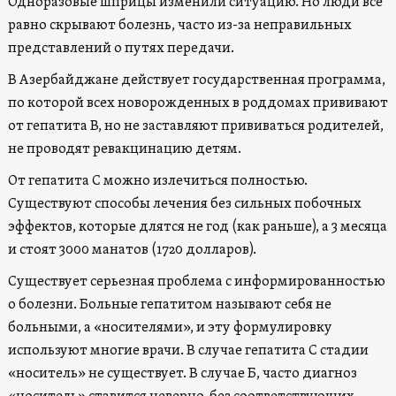
Одноразовые шприцы изменили ситуацию. Но люди все
равно скрывают болезнь, часто из-за неправильных
представлений о путях передачи.
В Азербайджане действует государственная программа,
по которой всех новорожденных в роддомах прививают
от гепатита В, но не заставляют прививаться родителей,
не проводят ревакцинацию детям.
От гепатита С можно излечиться полностью.
Существуют способы лечения без сильных побочных
эффектов, которые длятся не год (как раньше), а 3 месяца
и стоят 3000 манатов (1720 долларов).
Существует серьезная проблема с информированностью
о болезни. Больные гепатитом называют себя не
больными, а «носителями», и эту формулировку
используют многие врачи. В случае гепатита С стадии
«носитель» не существует. В случае Б, часто диагноз