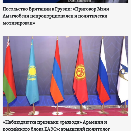
Посольство Британии в Грузии: «Приговор Мзии
Амаглобели непропорционален и политически
мотивирован»
«Наблюдаются признаки «развода» Армении и
российского блока ЕАЭС»: армянский политолог