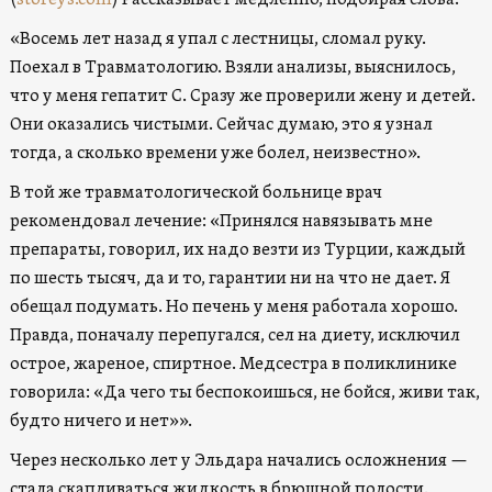
«Восемь лет назад я упал с лестницы, сломал руку.
Поехал в Травматологию. Взяли анализы, выяснилось,
что у меня гепатит С. Сразу же проверили жену и детей.
Они оказались чистыми. Сейчас думаю, это я узнал
тогда, а сколько времени уже болел, неизвестно».
В той же травматологической больнице врач
рекомендовал лечение: «Принялся навязывать мне
препараты, говорил, их надо везти из Турции, каждый
по шесть тысяч, да и то, гарантии ни на что не дает. Я
обещал подумать. Но печень у меня работала хорошо.
Правда, поначалу перепугался, сел на диету, исключил
острое, жареное, спиртное. Медсестра в поликлинике
говорила: «Да чего ты беспокоишься, не бойся, живи так,
будто ничего и нет»».
Через несколько лет у Эльдара начались осложнения —
стала скапливаться жидкость в брюшной полости.