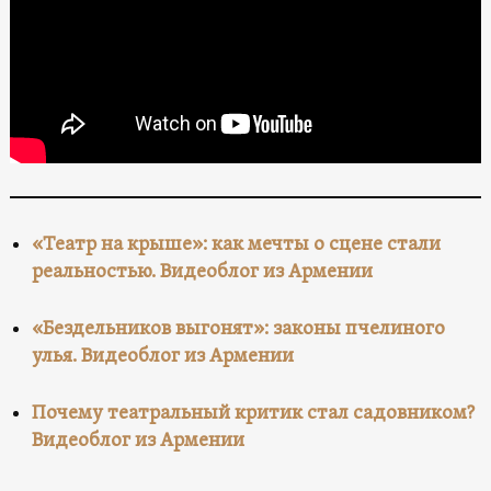
«Театр на крыше»: как мечты о сцене стали
реальностью. Видеоблог из Армении
«Бездельников выгонят»: законы пчелиного
улья. Видеоблог из Армении
Почему театральный критик стал садовником?
Видеоблог из Армении