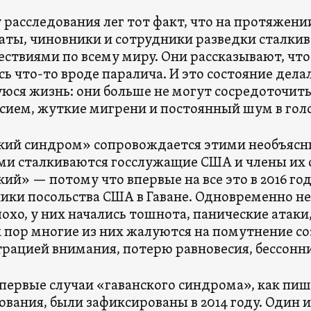
у расследования лег тот факт, что на протяжени
ты, чиновники и сотрудники разведки сталкив
ствиями по всему миру. Они рассказывают, что
сь что-то вроде паралича. И это состояние дел
юся жизнь: они больше не могут сосредоточить
сием, жуткие мигрени и постоянный шум в голо
кий синдром» сопровождается этими необъяс
и сталкиваются госслужащие США и члены их с
кий» — потому что впервые на все это в 2016 г
ики посольства США в Гаване. Одновременно н
лохо, у них начались тошнота, панические атак
х пор многие из них жалуются на помутнение со
рацией внимания, потерю равновесия, бессонн
первые случаи «гаванского синдрома», как пи
ования, были зафиксированы в 2014 году. Один 