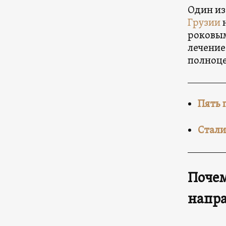
Один из
Грузии
роковым
лечение
полноц
Пять 
Стали
Почем
напр