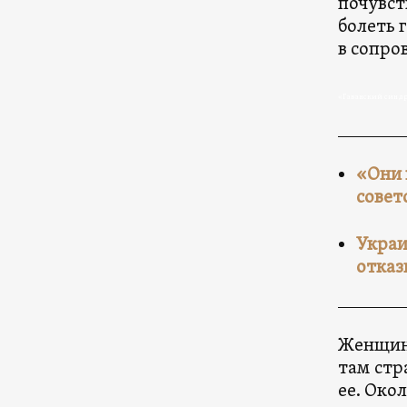
почувст
болеть 
в сопро
«Гаванский синдр
«Они 
совет
Украи
отказ
Женщина
там стр
ее. Око