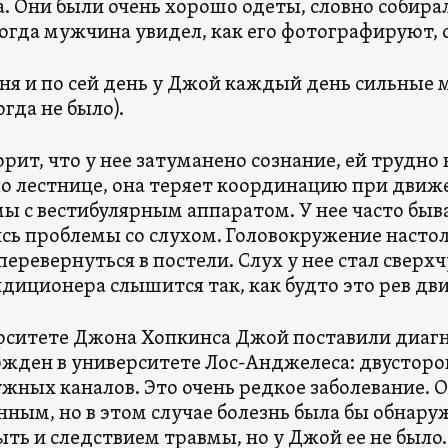
. Они были очень хорошо одеты, словно собирал
Когда мужчина увидел, как его фотографируют, 
дня и по сей день у Джой каждый день сильные 
огда не было).
орит, что у нее затуманено сознание, ей трудно
по лестнице, она теряет координацию при движе
ы с вестибулярным аппаратом. У нее часто быв
сь проблемы со слухом. Головокружение настол
перевернуться в постели. Слух у нее стал свер
ндиционера слышится так, как будто это рев дв
рситете Джона Хопкинса Джой поставили диагн
жден в университете Лос-Анджелеса: двустор
жных каналов. Это очень редкое заболевание. 
ным, но в этом случае болезнь была бы обнару
ыть и следствием травмы, но у Джой ее не был