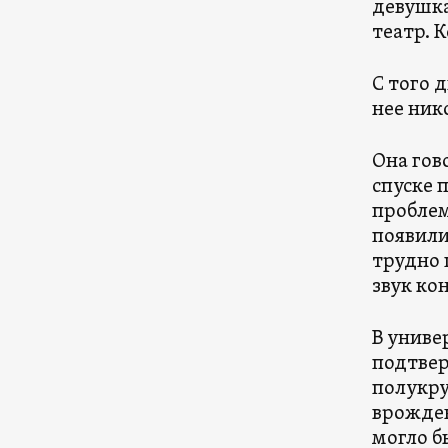
девушка
театр. 
С того 
нее ник
Она гов
спуске 
проблем
появили
трудно 
звук ко
В униве
подтвер
полукру
врожден
могло б