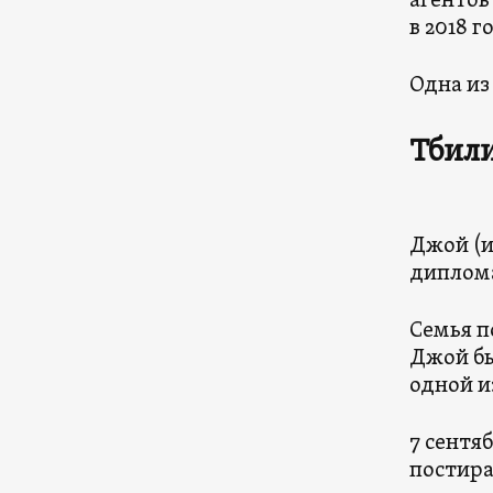
агентов
в 2018 г
Одна из
Тбили
Джой (и
диплом
Семья п
Джой бы
одной и
7 сентя
постира