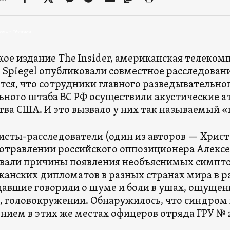
ом» в Тбилиси
кое издание The Insider, американская телеком
 Spiegel опубликовали совместное расследовани
тся, что сотрудники главного разведывательног
ьного штаба ВС РФ осуществили акустические а
тва США. И это вызвало у них так называемый 
сты-расследователи (один из авторов — Христ
 отравлении российского оппозиционера Алексе
вали причины появления необъяснимых симпто
канских дипломатов в разных странах мира в р
авшие говорили о шуме и боли в ушах, ощущен
е, головокружении. Обнаружилось, что синдро
ением в этих же местах офицеров отряда ГРУ № 2