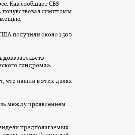
се. Как сообщает CBS
 почувствовал симптомы
омощью.
 США получили около 1 500
х доказательств
нского синдрома».
, что нашли в этих делах
язь между проявлением
 видели предполагаемых