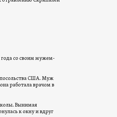
 к отравлению Скрипалей
 года со своим мужем-
т посольства США. Муж
она работала врачом в
 школы. Вынимая
улась к окну и вдруг