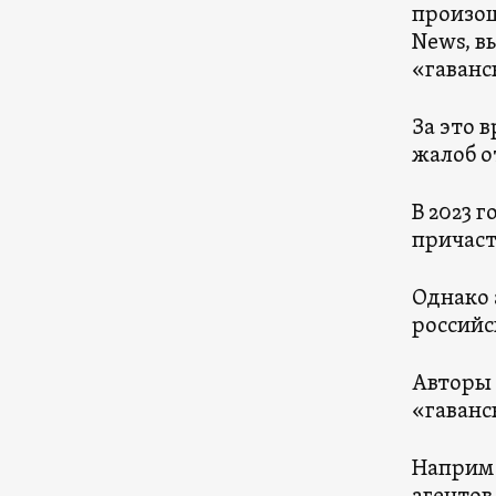
произош
News, 
«гаванс
За это 
жалоб о
В 2023 
причаст
Однако 
российс
Авторы 
«гаванс
Наприме