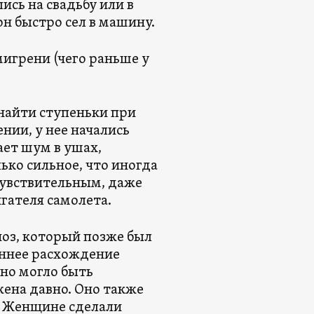
ись на свадьбу или в
он быстро сел в машину.
мигрени (чего раньше у
 найти ступеньки при
нии, у нее начались
ает шум в ушах,
ько сильное, что иногда
хчувствительным, даже
игателя самолета.
оз, который позже был
оннее расхождение
Оно могло быть
жена давно. Оно также
о. Женщине сделали