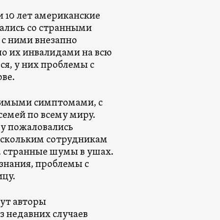
и 10 лет американские
ались со странными
 с ними внезапно
ало их инвалидами на всю
ся, у них проблемы с
ве.
нимыми симптомами, с
емей по всему миру.
оду пожаловались
ескольким сотрудникам
и, странные шумы в ушах.
знания, проблемы с
ицу.
шут авторы
из недавних случаев