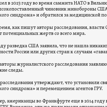
ел в 2023 году во время саммита НАТО в Вильню
высокопоставленный чиновник минобороны США
кого синдрома» и обратился за медицинской п
время, как пишут авторы расследования, власти
т потенциальных жертв со всего мира.
году разведка США заявила, что не нашла никаки
ности России или других стран к случаям «гава
авторы журналистского расследования заявляют
кие следы.
расследования утверждают, что установили св
кого синдрома» и перемещением агентов ГРУ.
р, американцы во Франкфурте еще в 2014 году