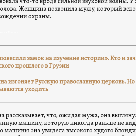
вовала что-то вроде сильной звуковой волны. 
голова. Женщина позвонила мужу, который вско
вождении охраны.
ом» в Тбилиси
повесили замок на изучение истории». Кто и з
ского прошлого в Грузии
на изгоняет Русскую православную церковь. Н
ываются уходить
 рассказывает, что, ожидая мужа, она выглянул
анную машину, которую никогда раньше не вид
ло машины она увидела высокого худого блондин