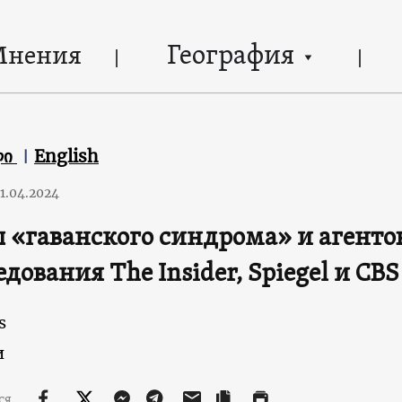
География
Мнения
ლი
English
1.04.2024
 «гаванского синдрома» и агентов
едования The Insider, Spiegel и CBS
s
и
ся