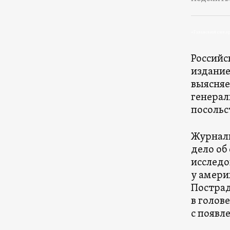
«Гаванский синдр
Российс
издание
выясняе
генерал
посольс
Журнали
дело об
исследо
у амери
Пострад
в голов
с появл