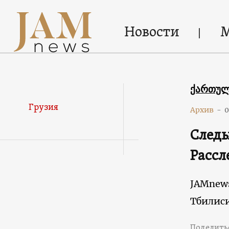
Новости
ქართუ
Грузия
Архив
-
0
Следы
Рассл
JAMnew
Тбилис
Поделить