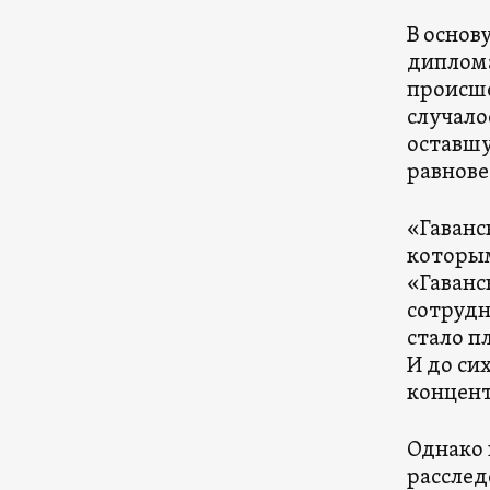
В основ
диплома
происше
случало
оставшу
равнове
«Гаванс
которым
«Гаванс
сотрудн
стало п
И до си
концент
Однако 
расслед