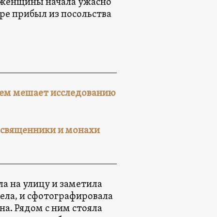
У женщины начала ужасно
ре прибыл из посольства
ачем мешает исследованию
о священники и монахи
а на улицу и заметила
ела, и сфотографировала
а. Рядом с ним стояла