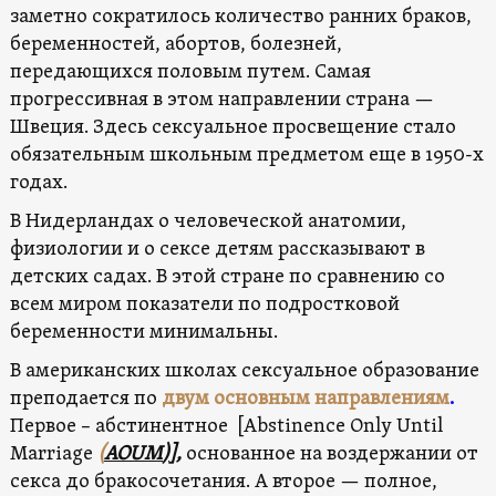
заметно сократилось количество ранних браков,
беременностей, абортов, болезней,
передающихся половым путем. Самая
прогрессивная в этом направлении страна —
Швеция. Здесь сексуальное просвещение стало
обязательным школьным предметом еще в 1950-х
годах.
В Нидерландах о человеческой анатомии,
физиологии и о сексе детям рассказывают в
детских садах. В этой стране по сравнению со
всем миром показатели по подростковой
беременности минимальны.
В американских школах сексуальное образование
преподается по
двум основным направлениям
.
Первое – абстинентное [Abstinence Only Until
Marriage
(
AOUM
)
],
основанное на воздержании от
секса до бракосочетания. А второе — полное,