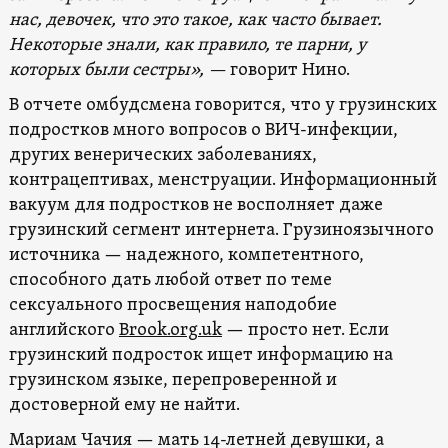
нас, девочек, что это такое, как часто бывает.
Некоторые знали, как правило, те парни, у
которых были сестры», —
говорит Нино.
В отчете омбудсмена говорится, что у грузинских
подростков много вопросов о ВИЧ-инфекции,
других венерических заболеваниях,
контрацептивах, менструации. Информационный
вакуум для подростков не восполняет даже
грузинский сегмент интернета. Грузиноязычного
источника — надежного, компетентного,
способного дать любой ответ по теме
сексуального просвещения наподобие
английского
Brook.org.uk
— просто нет. Если
грузинский подросток ищет информацию на
грузинском
языке, перепроверенной и
достоверной ему не найти.
Мариам Чачия — мать 14-летней девушки, а