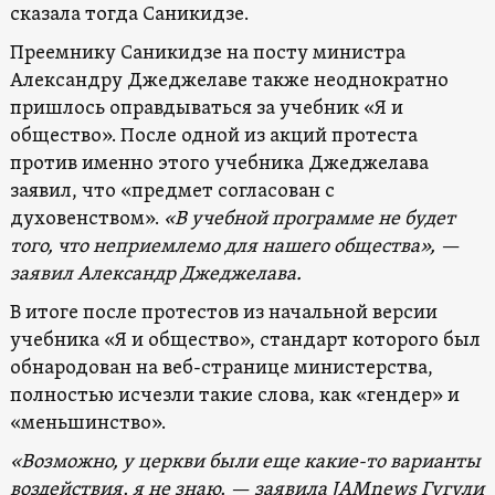
сказала тогда Саникидзе.
Преемнику Саникидзе на посту министра
Александру Джеджелаве также неоднократно
пришлось оправдываться за учебник «Я и
общество». После одной из акций протеста
против именно этого учебника Джеджелава
заявил, что «предмет согласован с
духовенством».
«В учебной программе не будет
того, что неприемлемо для нашего общества», —
заявил Александр Джеджелава.
В итоге после протестов из начальной версии
учебника «Я и общество», стандарт которого был
обнародован на веб-странице министерства,
полностью исчезли такие слова, как «гендер» и
«меньшинство».
«Возможно, у церкви были еще какие-то варианты
воздействия, я не знаю, — заявила JAMnews Гугули