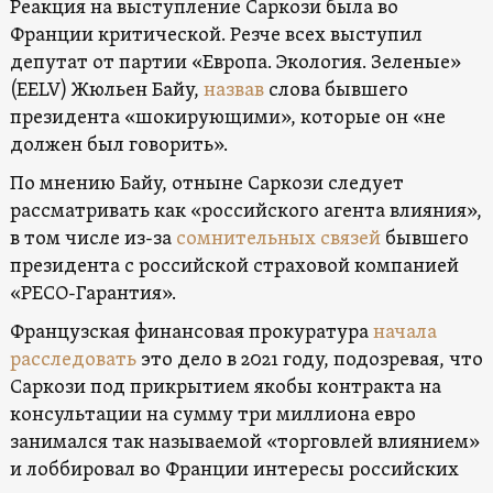
Реакция на выступление Саркози была во
Франции критической. Резче всех выступил
депутат от партии «Европа. Экология. Зеленые»
(EELV) Жюльен Байу,
назвав
слова бывшего
президента «шокирующими», которые он «не
должен был говорить».
По мнению Байу, отныне Саркози следует
рассматривать как «российского агента влияния»,
в том числе из-за
сомнительных связей
бывшего
президента с российской страховой компанией
«РЕСО-Гарантия».
Французская финансовая прокуратура
начала
расследовать
это дело в 2021 году, подозревая, что
Саркози под прикрытием якобы контракта на
консультации на сумму три миллиона евро
занимался так называемой «торговлей влиянием»
и лоббировал во Франции интересы российских