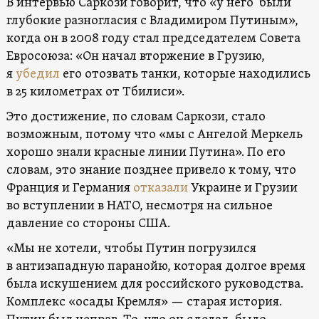
В интервью Саркози говорит, что «у него были
глубокие разногласия с Владимиром Путиным»,
когда он в 2008 году стал председателем Совета
Евросоюза: «Он начал вторжение в Грузию,
я
убедил
его отозвать танки, которые находились
в 25 километрах от Тбилиси».
Это достижение, по словам Саркози, стало
возможным, потому что «мы с Ангелой Меркель
хорошо знали красные линии Путина». По его
словам, это знание позднее привело к тому, что
Франция и Германия
отказали
Украине и Грузии
во вступлении в НАТО, несмотря на сильное
давление со стороны США.
«Мы не хотели, чтобы Путин погрузился
в антизападную паранойю, которая долгое время
была искушением для российского руководства.
Комплекс «осады Кремля» — старая история.