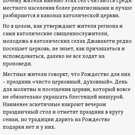
почему жители именно этих сел считаются среди
местного населения более религиозными и лучше
разбираются в канонах католической церкви.
Но в целом, как утверждают жители региона и
сами католические священнослужители,
молодежь в католических селах Джавахети редко
посещает церковь, не знает, как причащаться и
исповедоваться, далеко не все ходят на
проповеди.
Местные жители говорят, что Рождество для них
– праздник «чисто церковный, духовный». День
для молитвы и посещения церкви, который вовсе
не обязательно украшать блестящей мишурой.
Наименее аскетичные накроют вечером
праздничный стол и отметят праздник в кругу
семьи, но традиции дарить на Рождество
подарки нет и у них.