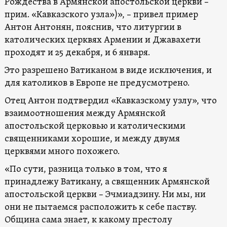
Рождества в Армянской апостольской церкви –
прим. «Кавказского узла»)», – привел пример
Антон Антонян, пояснив, что литургии в
католических церквях Армении и Джавахети
проходят и 25 декабря, и 6 января.
Это разрешено Ватиканом в виде исключения, и
для католиков в Европе не предусмотрено.
Отец Антон подтвердил «Кавказскому узлу», что
взаимоотношения между Армянской
апостольской церковью и католическими
священниками хорошие, и между двумя
церквями много похожего.
«По сути, разница только в том, что я
принадлежу Ватикану, а священник Армянской
апостольской церкви – Эчмиадзину. Ни мы, ни
они не пытаемся расположить к себе паству.
Община сама знает, к какому престолу