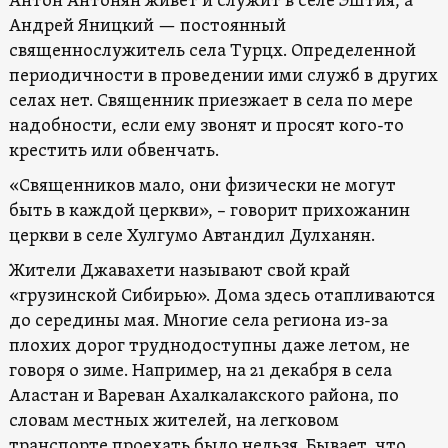
Антон Антонян живет и служит в селе Эштия, а
Андрей Яницкий — постоянный
священнослужитель села Турцх. Определенной
периодичности в проведении ими служб в других
селах нет. Священник приезжает в села по мере
надобности, если ему звонят и просят кого-то
крестить или обвенчать.
«Священников мало, они физически не могут
быть в каждой церкви», – говорит прихожанин
церкви в селе Хулгумо Автандил Дулханян.
Жители Джавахети называют свой край
«грузинской Сибирью». Дома здесь отапливаются
до середины мая. Многие села региона из-за
плохих дорог труднодоступны даже летом, не
говоря о зиме. Например, на 21 декабря в села
Аластан и Вареван Ахалкалакского района, по
словам местных жителей, на легковом
транспорте проехать было нельзя. Бывает, что