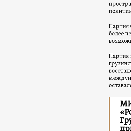
простра
политик
Партия 
более ч
возможн
Партия 
грузинс
восстан
междун
оставал
МИ
«Р
Гр
пр