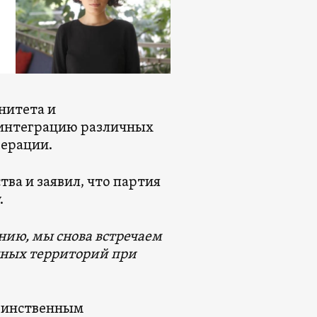
нитета и
 интеграцию различных
дерации.
ва и заявил, что партия
.
ению, мы снова встречаем
нных территорий при
единственным