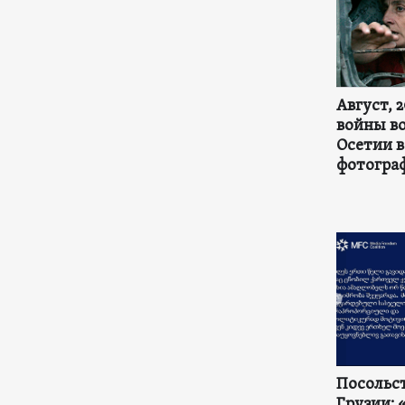
Август, 
войны в
Осетии в
фотогра
Посольст
Грузии: 