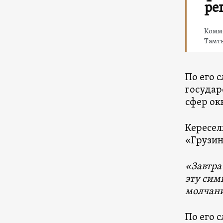
ре
Комм
Тамт
По его 
государ
сфер ок
Кересел
«Грузин
«Завтра
эту сим
молчани
По его 