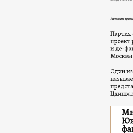
Резолюция проти
Партия 
проект 
и де-фа
Москвы
Один из
называе
предста
Цхинвал
Мн
Юж
фа