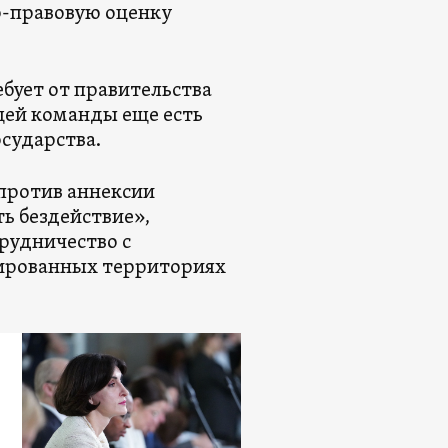
о-правовую оценку
бует от правительства
ящей команды еще есть
осударства.
против аннексии
ь бездействие»,
рудничество с
ированных территориях