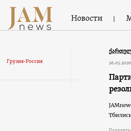
Новости
ქართუ
Грузия-Россия
26.05.2026
Парти
резол
JAMnew
Тбилис
Поделить