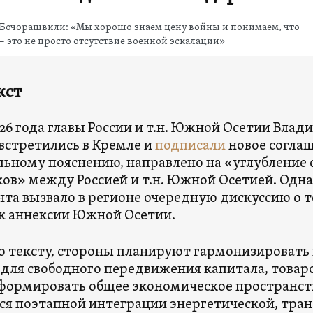
 Бочорашвили: «Мы хорошо знаем цену войны и понимаем, что
 это не просто отсутствие военной эскалации»
кст
026 года главы России и т.н. Южной Осетии Вла
 встретились в Кремле и
подписали
новое соглаш
ьному пояснению, направлено на «углубление 
ов» между Россией и т.н. Южной Осетией. Одн
та вызвало в регионе очередную дискуссию о т
к аннексии Южной Осетии.
о тексту, стороны планируют гармонизировать
 для свободного передвижения капитала, товаро
формировать общее экономическое пространст
ся поэтапной интеграции энергетической, тра