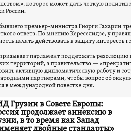
нством», которое может дать четкую политик
и России.
бывшего премьер-министра Гиорги Гахарии тре
еткого ответа. По мнению Кереселидзе, у прав
ость начать действовать в защиту интересов г
призывает парламент поддержать резолюцию 
ких территорий, а правительство — «прекратит
овить активную дипломатическую работу и сот
ародными партнерами, чтобы вопрос об оккуп
ся в международной повестке дня.
Д Грузии в Совете Европы:
оссия продолжает аннексию в
узии, в то время как Запад
именяет двойные стандарты»