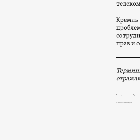
телеко
Кремль 
проблем
сотрудн
прав и 
Термины
отражаю
Резолюция против аннексии Грузии
Новости, события в Грузии