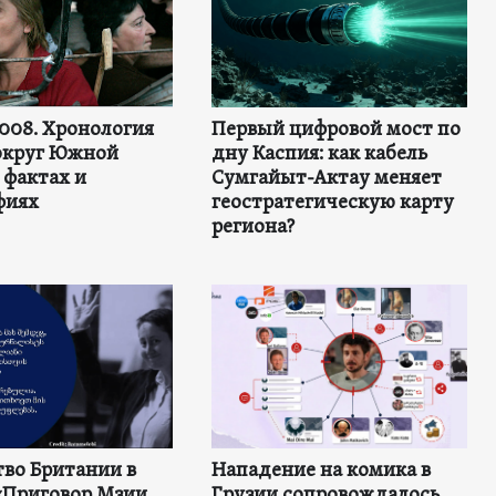
2008. Хронология
Первый цифровой мост по
округ Южной
дну Каспия: как кабель
 фактах и
Сумгайыт-Актау меняет
фиях
геостратегическую карту
региона?
во Британии в
Нападение на комика в
«Приговор Мзии
Грузии сопровождалось