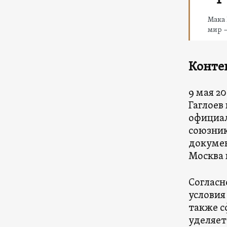
Мака
мир —
Конте
9 мая 2
Гаглоев
официал
союзник
докумен
Москва 
Согласн
условия
также с
уделяет