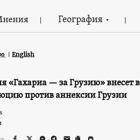
География
Мнения
ლი
English
я «Гахариа — за Грузию» внесет 
юцию против аннексии Грузии
s
и
ся