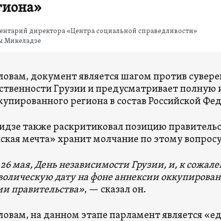
гиона»
ентарий директора «Центра социальной справедливости»
ы Микеладзе
словам, документ является шагом против сувере
ственности Грузии и предусматривает полную
купированного региона в состав Российской Фе
идзе также раскритиковал позицию правительст
ская мечта» хранит молчание по этому вопросу
 26 мая, День независимости Грузии, и, к сожал
волическую дату на фоне аннексии оккупирова
и правительства»
, — сказал он.
словам, на данном этапе парламент является «