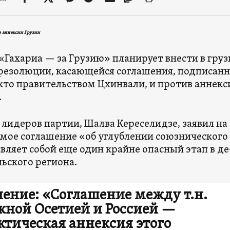
в аннексии Грузии
«Гахариа — за Грузию» планирует внести в гру
резолюции, касающейся соглашения, подписанн
кто правительством Цхинвали, и против аннек
.
 лидеров партии, Шалва Кереселидзе, заявил на 
мое соглашение «об углублении союзнического
вляет собой еще один крайне опасный этап в д
ьского региона.
ение: «Соглашение между т.н.
ной Осетией и Россией —
ктическая аннексия этого