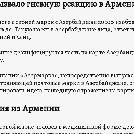
ызвало гневную реакцию в Армен
логе с серией марок «Азербайджан 2020» изобр
жде. Такую носят в Азербайджане лица, ответ
ий и улиц.
инке дезинфицируется часть на карте Азербай
у.
мпании «Азермарка», непосредственно выпуск
траняющей почтовые марки в Азербайджане, о
ировать идею, нашедшую отражение на карти
ция из Армении
товой марке человек в медицинской форме дез