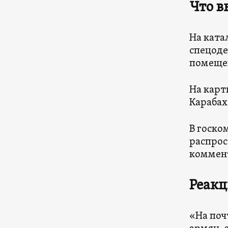
Что в
На ката
спецоде
помещен
На карт
Карабах
В госко
распрос
коммент
Реак
«На поч