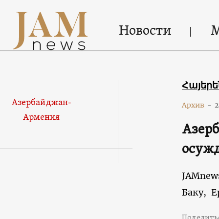
Новости
Հայեր
Азербайджан-
Архив
-
2
Армения
Азерб
осуж
JAMnew
Баку,
Е
Поделить