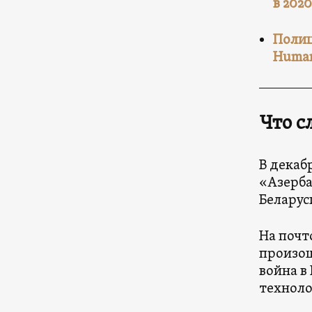
в 202
Полиц
Human
Что с
В декаб
«Азерба
Беларус
На почт
произош
война в
техноло