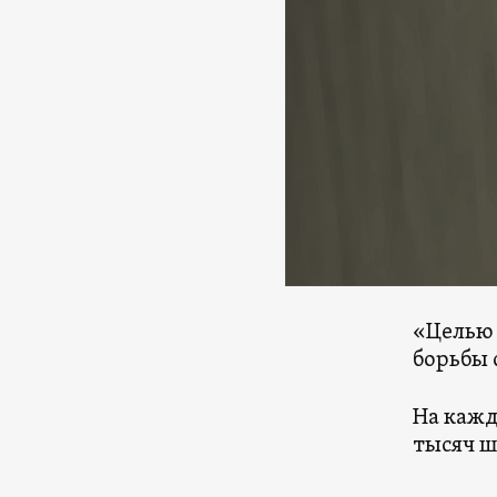
«Целью 
борьбы 
На кажд
тысяч ш