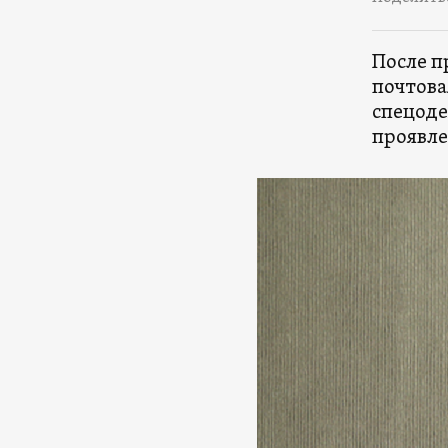
После п
почтова
спецоде
проявле