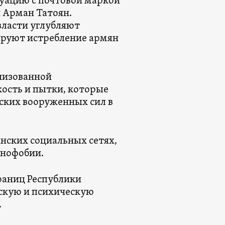
туацию с почтовой маркой
 Арман Татоян.
власти углубляют
руют истребление армян
низованной
ость и пытки, которые
ских вооруженных сил в
нских социальных сетях,
янофобии.
раниц Республики
ескую и психическую
.