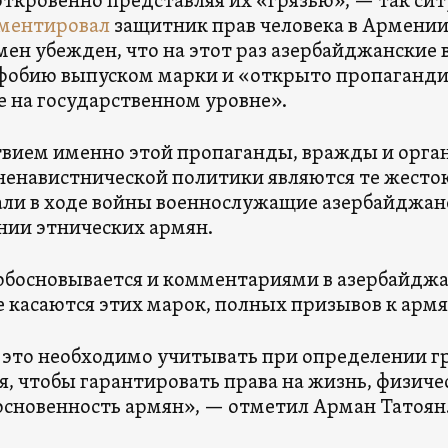
откровенно представляя их «грязью», — так си
ментировал
защитник прав человека в Армении
ен убежден, что на этот раз азербайджанские 
обию выпуском марки и «открыто пропаганди
е на государственном уровне».
вием именно этой пропаганды, вражды и орга
енавистнической политики являются те жесток
ли в ходе войны военнослужащие азербайджан
ии этнических армян.
 обосновывается и комментариями в азербайджа
 касаются этих марок, полных призывов к арм
это необходимо учитывать при определении г
, чтобы гарантировать права на жизнь, физич
сновенность армян», — отметил Арман Татоян