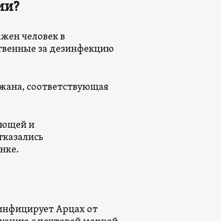
ии?
ажен человек в
ственные за дезинфекцию
джана, соответствующая
ающей и
тказались
нке.
инфицирует Арцах от