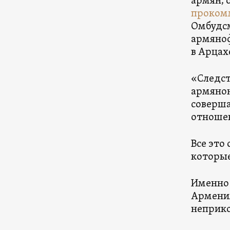
армян, 
проком
Омбудсм
армяноф
в Арцах
«Следст
армянон
соверша
отношен
Все это
которые
Именно 
Армения
неприко