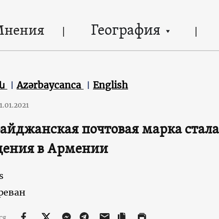
География
Мнения
են
Azərbaycanca
English
1.01.2021
айджанская почтовая марка стала
дения в Армении
s
реван
ся