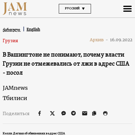
РУССКИЙ
English
ქართული
Архив
-
16.09.2022
Грузия
В Вашингтоне не понимают, почему власти
Грузии не отмежевались от лжи в адрес США
- посол
JAMnews
Тбилиси
Поделиться
Келли Дегнан об обвинениях в адрес США