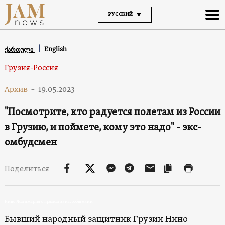
РУССКИЙ
English
ქართული
Грузия-Россия
Архив
-
19.05.2023
"Посмотрите, кто радуется полетам из России
в Грузию, и поймете, кому это надо" - экс-
омбудсмен
Поделиться
Нино Ломджария о прямом авиасообщении
Бывший народный защитник Грузии Нино