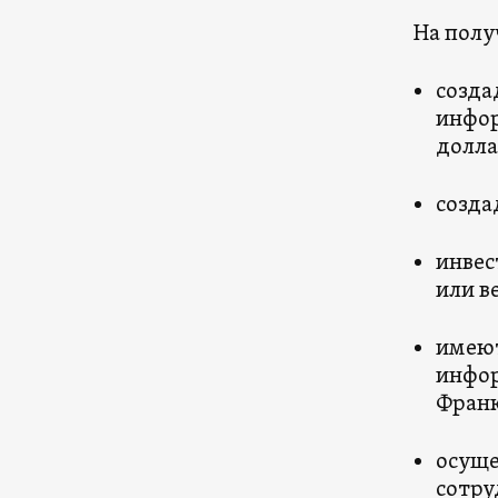
На полу
созда
инфор
долла
созда
инвес
или в
имеют
инфор
Франк
осуще
сотру