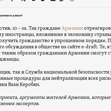
рмении за деньги?
отив, 10 – за. Так граждане
Армении
отреагиров
у иностранцы, вложившие в экономику страны 
олучить гражданство в упрощенном порядке. П
о обсуждения в обществе на сайте e-draft. Те, 
о таким образом гражданами Армении смогут с
йджанцы.
иция, так и Служба национальной безопасности
имые процедуры для нейтрализации всех риско
ки Ваан Керобян.
проекта, аргументы жителей Армении, которые 
нения экспертов
.