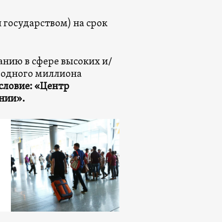
государством) на срок
нию в сфере высоких и/
 одного миллиона
условие: «Центр
ении
»
.