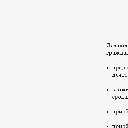
Для пол
гражда
предо
деяте
вложи
срок н
приоб
приоб