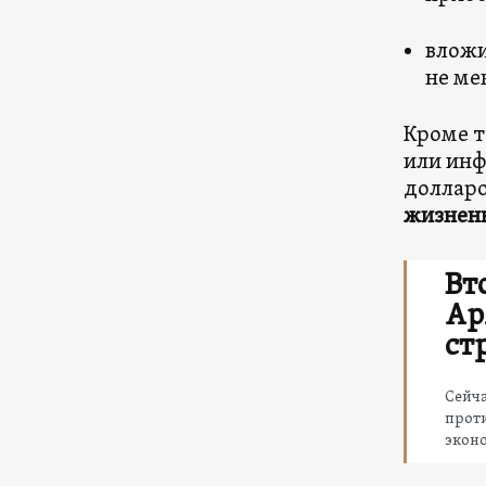
вложи
не мен
Кроме т
или инф
долларо
жизненн
Вт
Ар
ст
Сейча
прот
экон