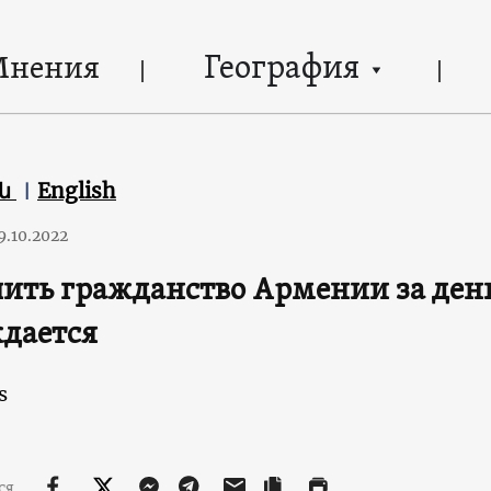
География
Мнения
են
English
9.10.2022
ить гражданство Армении за ден
дается
s
ся