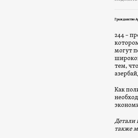
Гражданство А
244 – пр
котором
могут п
широког
тем, чт
азерба
Как пол
необход
экономи
Детали 
также м