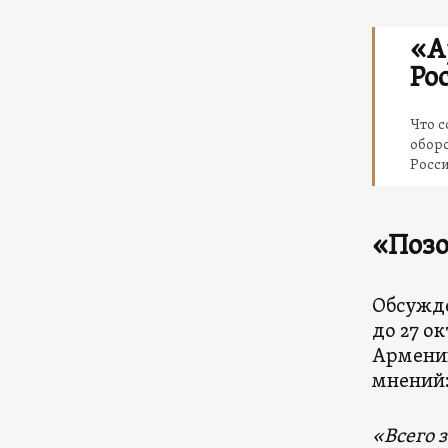
«А
Ро
Что 
оборо
Росси
«Позо
Обсужде
до 27 о
Армении
мнений
«Всего 