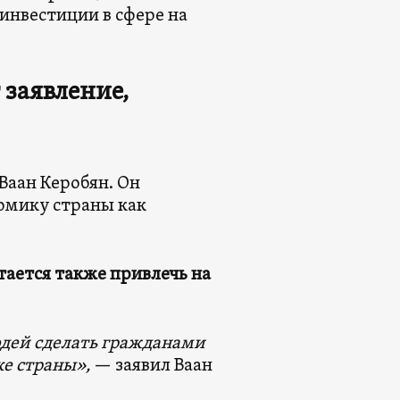
инвестиции в сфере на
т заявление,
аан Керобян. Он
омику страны как
ается также привлечь на
юдей
сделать
гражданами
ке страны»,
— заявил Ваан