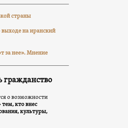
ькой страны
о выходе на иранский
т за нее». Мнение
ь гражданство
ится о возможности
тем, кто внес
ования, культуры,