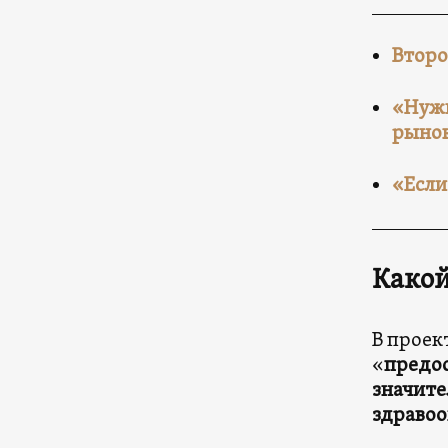
Второ
«Нужн
рыно
«Если
Какой
В проек
«
предос
значите
здравоо