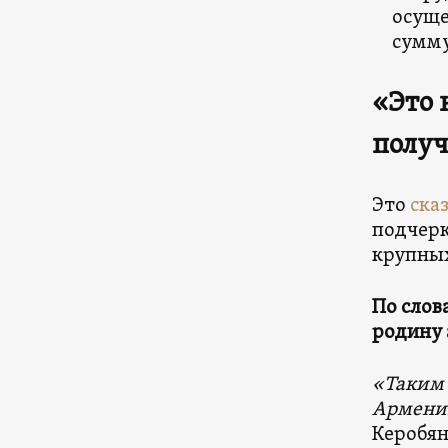
осуще
сумму
«Это 
получ
Это
ска
подчерк
крупных
По слов
родину 
«Таким 
Армении
Керобян