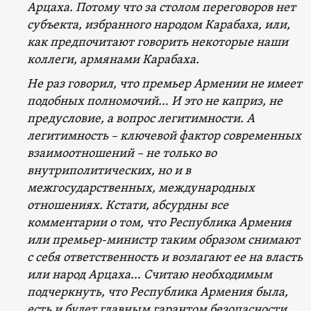
Арцаха. Потому что за столом переговоров нет
субъекта, избранного народом Карабаха, или,
как предпочитают говорить некоторые наши
коллеги, армянами Карабаха.
Не раз говорил, что премьер Армении не имеет
подобных полномочий… И это не каприз, не
предусловие, а вопрос легитимности. А
легитимность – ключевой фактор современных
взаимоотношений – не только во
внутриполитических, но и в
межгосударственных, международных
отношениях.
Кстати, абсурдны все
комментарии о том, что Республика Армения
или премьер-министр таким образом снимают
с себя ответственность и возлагают ее на власть
или народ Арцаха… Считаю необходимым
подчеркнуть, что Республика Армения была,
есть и будет главным гарантом безопасности