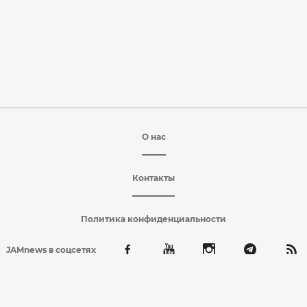
О нас
Контакты
Политика конфиденциальности
JAMnews в соцсетях
Топонимы и терминология, используемые в публикациях, а также
содержащиеся в них взгляды и мнения не обязательно отражают
позицию издателя