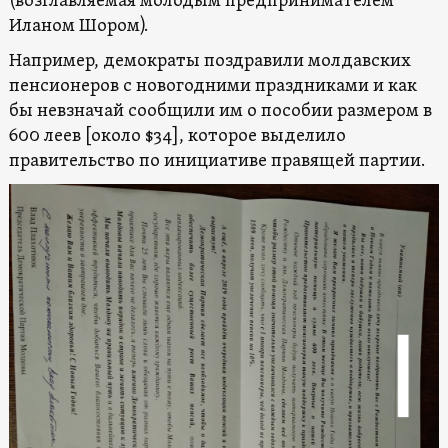
(возглавляемая молодым предпринимателем
Иланом Шором).
Например, демократы поздравили молдавских
пенсионеров с новогодними праздниками и как
бы невзначай сообщили им о пособии размером в
600 леев [около $34], которое выделило
правительство по инициативе правящей партии.