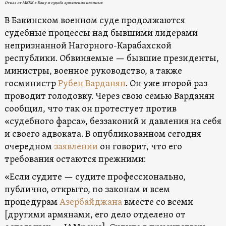
Отказ от МККК в Баку и судьба армянских пленных
В Бакинском военном суде продолжаются
судебные процессы над бывшими лидерами
непризнанной Нагорного-Карабахской
республики. Обвиняемые — бывшие президенты,
министры, военное руководство, а также
госминистр
Рубен Варданян
. Он уже второй раз
проводит голодовку. Через свою семью Варданян
сообщил, что так он протестует против
«судебного фарса», беззаконий и давления на себя
и своего адвоката. В опубликованном сегодня
очередном
заявлении
он говорит, что его
требования остаются прежними:
«Если судите — судите профессионально,
публично, открыто, по законам и всем
процедурам
Азербайджана
вместе со всеми
[другими армянами, его дело отделено от