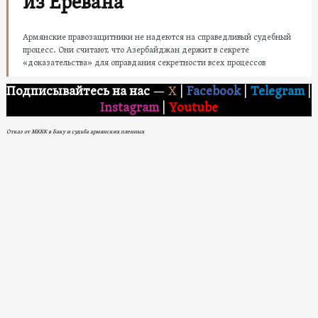
из Еревана
Армянские правозащитники не надеются на справедливый судебный
процесс. Они считают, что Азербайджан держит в секрете
«доказательства» для оправдания секретности всех процессов
Подписывайтесь на нас
—
X
|
Facebook
|
Telegram
|
Instagram
|
Youtube
Отказ от МККК в Баку и судьба армянских пленных